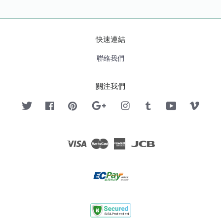
快速連結
聯絡我們
關注我們
Twitter
Facebook
Pinterest
Google
Instagram
Tumblr
YouTube
Vimeo
Visa
Master
American
JCB
Express