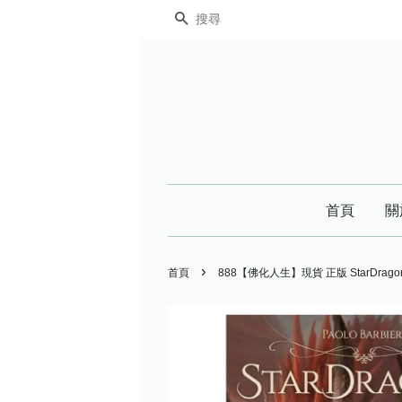
搜尋
首頁
關
›
首頁
888【佛化人生】現貨 正版 StarDragons