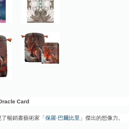
acle Card
現了暢銷書藝術家「
保羅·巴爾比里
」傑出的想像力。