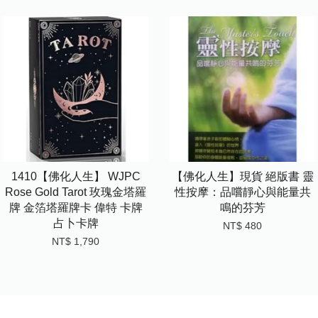
1410【佛化人生】 WJPC
【佛化人生】現貨 絕版書 靈
Rose Gold Tarot 玫瑰金塔羅
性按摩：品嚐靜心與能量共
牌 金箔塔羅牌卡 偉特 卡牌
鳴的芬芳
占卜卡牌
NT$ 480
NT$ 1,790