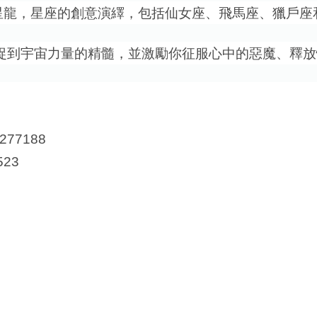
星龍，星座的創意演繹，包括仙女座、飛馬座、獵戶座
捉到宇宙力量的精髓，並激勵你征服心中的惡魔、釋放
77188
523