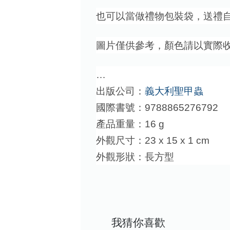
也可以當做禮物包裝袋，送禮
圖片僅供參考，顏色請以實際
…
出版公司：
義大利聖甲蟲
國際書號：9788865276792
產品重量：16 g
外觀尺寸：23 x 15 x 1 cm
外觀形狀：長方型
我猜你喜歡