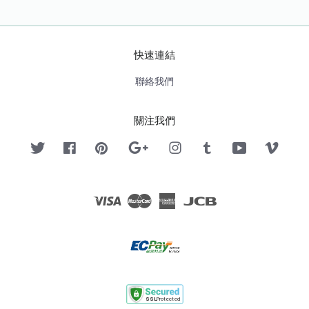
快速連結
聯絡我們
關注我們
Twitter
Facebook
Pinterest
Google
Instagram
Tumblr
YouTube
Vimeo
Visa
Master
American
JCB
Express