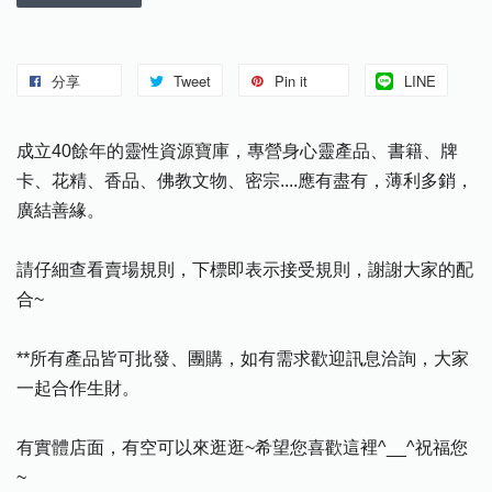
分享
Tweet
Pin it
LINE
成立40餘年的靈性資源寶庫，專營身心靈產品、書籍、牌
卡、花精、香品、佛教文物、密宗....應有盡有，薄利多銷，
廣結善緣。
請仔細查看賣場規則，下標即表示接受規則，謝謝大家的配
合~
**所有產品皆可批發、團購，如有需求歡迎訊息洽詢，大家
一起合作生財。
有實體店面，有空可以來逛逛~希望您喜歡這裡^__^祝福您
~