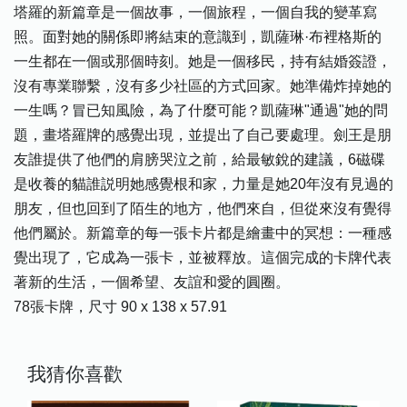
塔羅的新篇章是一個故事，一個旅程，一個自我的變革寫
照。面對她的關係即將結束的意識到，凱薩琳·布裡格斯的
一生都在一個或那個時刻。她是一個移民，持有結婚簽證，
沒有專業聯繫，沒有多少社區的方式回家。她準備炸掉她的
一生嗎？冒已知風險，為了什麼可能？凱薩琳"通過"她的問
題，畫塔羅牌的感覺出現，並提出了自己要處理。劍王是朋
友誰提供了他們的肩膀哭泣之前，給最敏銳的建議，6磁碟
是收養的貓誰説明她感覺根和家，力量是她20年沒有見過的
朋友，但也回到了陌生的地方，他們來自，但從來沒有覺得
他們屬於。新篇章的每一張卡片都是繪畫中的冥想：一種感
覺出現了，它成為一張卡，並被釋放。這個完成的卡牌代表
著新的生活，一個希望、友誼和愛的圓圈。
78張卡牌，尺寸 90 x 138 x 57.91
我猜你喜歡