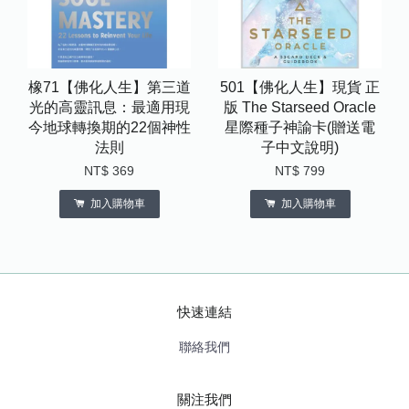
橡71【佛化人生】第三道
501【佛化人生】現貨 正
光的高靈訊息：最適用現
版 The Starseed Oracle
今地球轉換期的22個神性
星際種子神諭卡(贈送電
法則
子中文說明)
NT$ 369
NT$ 799
加入購物車
加入購物車
快速連結
聯絡我們
關注我們