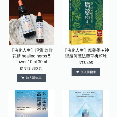
【佛化人生】現貨 急救
【佛化人生】魔藥學＋神
花精 healing herbs 5
聖幾何魔法藥草祈願球
flower 10ml 30ml
NT$ 495
從
NT$ 360
起
加入購物車
加入購物車