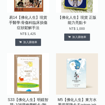
易14【佛化人生】現貨
【佛化人生】現貨 正版
手醫學:骨傷科臨床損傷
能力亮點卡
症狀鬆解手法
NT$ 1,000
NT$ 1,425
加入購物車
加入購物車
S33【佛化人生】明鏡智
M5【佛化人生】東方水
慧: 108禪修覺醒卡 (附
墨塔羅牌卡 Eastern ink