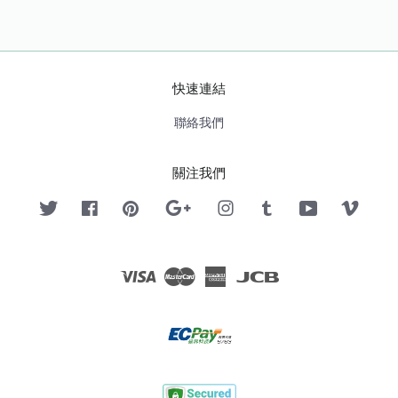
快速連結
聯絡我們
關注我們
Twitter
Facebook
Pinterest
Google
Instagram
Tumblr
YouTube
Vimeo
Visa
Master
American
JCB
Express