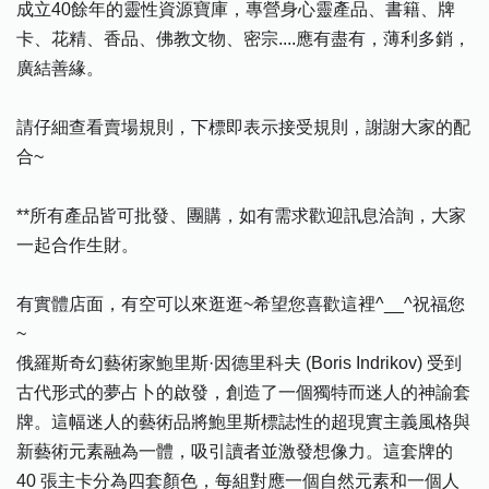
成立40餘年的靈性資源寶庫，專營身心靈產品、書籍、牌
卡、花精、香品、佛教文物、密宗....應有盡有，薄利多銷，
廣結善緣。
請仔細查看賣場規則，下標即表示接受規則，謝謝大家的配
合~
**所有產品皆可批發、團購，如有需求歡迎訊息洽詢，大家
一起合作生財。
有實體店面，有空可以來逛逛~希望您喜歡這裡^__^祝福您
~
俄羅斯奇幻藝術家鮑里斯·因德里科夫 (Boris Indrikov) 受到
古代形式的夢占卜的啟發，創造了一個獨特而迷人的神諭套
牌。這幅迷人的藝術品將鮑里斯標誌性的超現實主義風格與
新藝術元素融為一體，吸引讀者並激發想像力。這套牌的
40 張主卡分為四套顏色，每組對應一個自然元素和一個人