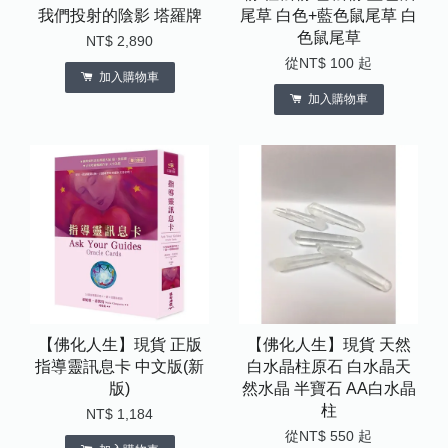
我們投射的陰影 塔羅牌
尾草 白色+藍色鼠尾草 白
色鼠尾草
NT$ 2,890
從
NT$ 100
起
加入購物車
加入購物車
【佛化人生】現貨 正版
【佛化人生】現貨 天然
指導靈訊息卡 中文版(新
白水晶柱原石 白水晶天
版)
然水晶 半寶石 AA白水晶
柱
NT$ 1,184
從
NT$ 550
起