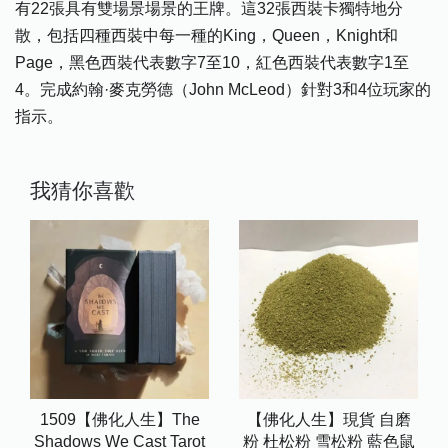
有22張具有雙場景場景的王牌。這32張西裝卡獨特地分
散，包括四種西裝中每一種的King，Queen，Knight和
Page，黑色西裝代表數字7至10，紅色西裝代表數字1至
4。完成約翰·麥克勞德（John McLeod）針對3和4位玩家的
指示。
我猜你喜歡
1509【佛化人生】The
【佛化人生】現貨 自磨
Shadows We Cast Tarot
粉 杜松粉 雪松粉 藍色鼠