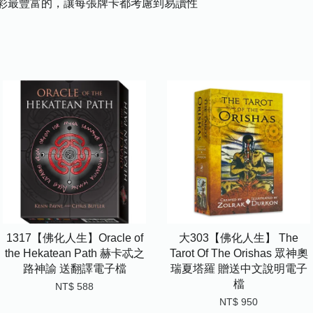
彩最豐富的，讓每張牌卡都考慮到易讀性
1317【佛化人生】Oracle of
大303【佛化人生】 The
the Hekatean Path 赫卡忒之
Tarot Of The Orishas 眾神奧
路神諭 送翻譯電子檔
瑞夏塔羅 贈送中文說明電子
檔
NT$ 588
NT$ 950