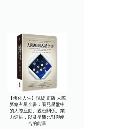
【佛化人生】現貨 正版 人際
脈絡占星全書：看見星盤中
的人際互動、親密關係、業
力連結，以及星盤比對與組
合的能量