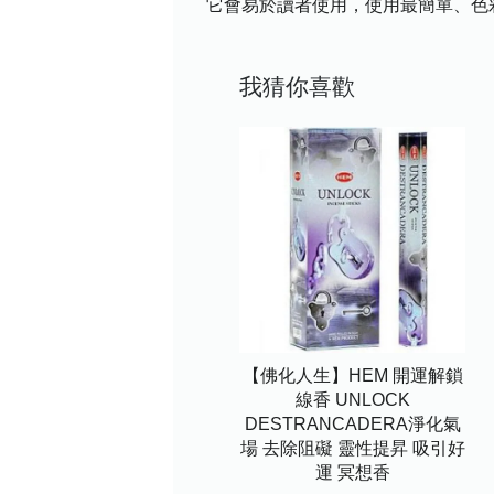
它會易於讀者使用，使用最簡單、色
我猜你喜歡
【佛化人生】HEM 開運解鎖
線香 UNLOCK
DESTRANCADERA淨化氣
場 去除阻礙 靈性提昇 吸引好
運 冥想香