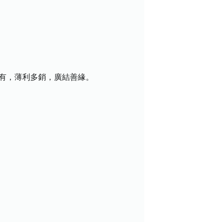
盡有，薄利多銷，廣結善緣。