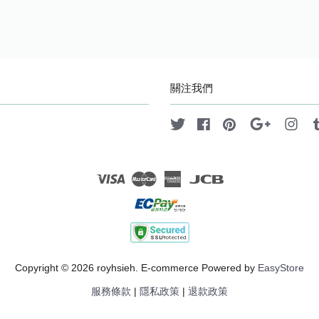
關注我們
Twitter
Facebook
Pinterest
Google
Ins
Visa
Master
American
JCB
Express
Copyright © 2026 royhsieh. E-commerce Powered by
EasyStore
服務條款
|
隱私政策
|
退款政策