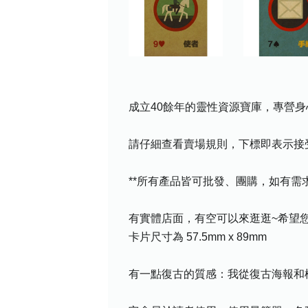
成立40餘年的靈性資源寶庫，專營身
請仔細查看賣場規則，下標即表示接
**所有產品皆可批發、團購，如有
有實體店面，有空可以來逛逛~希望您喜
卡片尺寸為 57.5mm x 89mm
有一點復古的質感：我從復古海報和