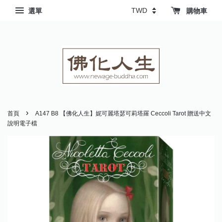
選單
購物車
›
首頁
A147 B8 【佛化人生】妮可麗塔瑟可莉塔羅 Ceccoli Tarot 贈送中文
說明電子檔