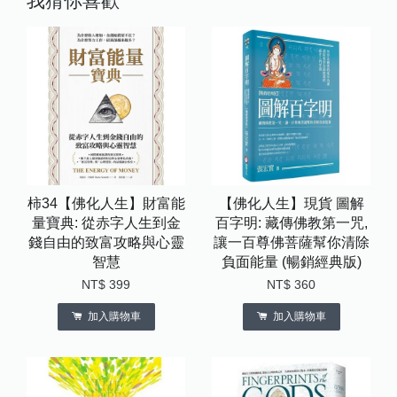
我猜你喜歡
柿34【佛化人生】財富能
【佛化人生】現貨 圖解
量寶典: 從赤字人生到金
百字明: 藏傳佛教第一咒,
錢自由的致富攻略與心靈
讓一百尊佛菩薩幫你清除
智慧
負面能量 (暢銷經典版)
NT$ 399
NT$ 360
加入購物車
加入購物車