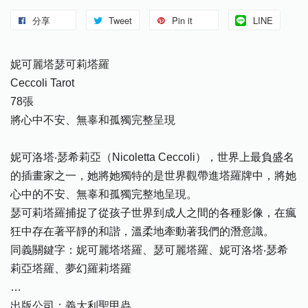
分享
Tweet
Pin it
LINE
妮可麗塔瑟可莉塔羅
Ceccoli Tarot
78張
將心中不安、無辜和孤獨完整呈現
妮可洛塔‧瑟希莉亞（Nicoletta Ceccoli），世界上最負盛名
的插畫家之一，她將她獨特的是世界觀帶進塔羅牌中，將她
心中的不安、無辜和孤獨完整地呈現。
瑟可莉塔羅捕捉了從孩子世界到成人之間的各種影像，在瘋
狂中存在著平靜的和諧，溫柔地牽動著我們的潛意識。
同義關鍵字：妮可麗塔塔羅、瑟可麗塔羅、妮可洛塔‧瑟希
莉亞塔羅、夢幻羅莉塔羅
…
出版公司：義大利聖甲蟲