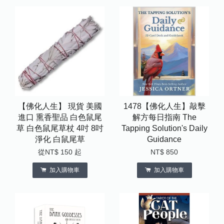
【佛化人生】 現貨 美國
1478【佛化人生】敲擊
進口 熏香聖品 白色鼠尾
解方每日指南 The
草 白色鼠尾草杖 4吋 8吋
Tapping Solution's Daily
淨化 白鼠尾草
Guidance
從
NT$ 150
起
NT$ 850
加入購物車
加入購物車