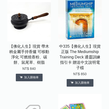
【佛化人生】現貨 帶木
中335【佛化人生】現貨
柄金屬手持香爐 可移動
正版 The Mediumship
淨化 可燃燒香粉、碳
Training Deck 通靈訓練
餅、鼠尾草、樹脂
指引卡 贈送中文說明電
子檔
NT$ 840
NT$ 850
加入購物車
加入購物車