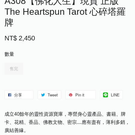
A308【佛化人生】現貨 正版
The Heartspun Tarot 心碎塔羅
牌
NT$ 2,450
數量
售完
分享
Tweet
Pin it
LINE
成立40餘年的靈性資源寶庫，專營身心靈產品、書籍、牌
卡、花精、香品、佛教文物、密宗....應有盡有，薄利多銷，
廣結善緣。