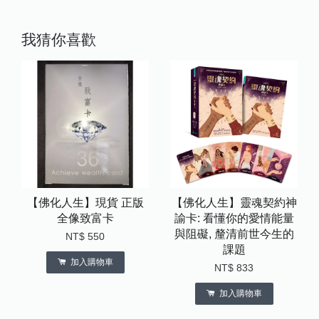
我猜你喜歡
【佛化人生】現貨 正版
【佛化人生】靈魂契約神
全像致富卡
諭卡: 看懂你的愛情能量
與阻礙, 釐清前世今生的
NT$ 550
課題
加入購物車
NT$ 833
加入購物車