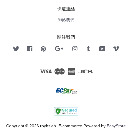
快速連結
聯絡我們
關注我們
Twitter
Facebook
Pinterest
Google
Instagram
Tumblr
YouTube
Vimeo
Visa
Master
American
JCB
Express
Copyright © 2026 royhsieh. E-commerce Powered by
EasyStore