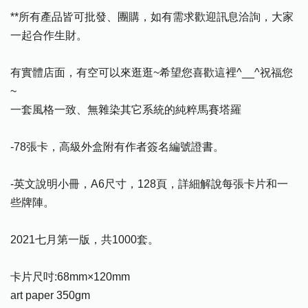
**所有產品皆可批發、團購，如有需求歡迎訊息洽詢，大家
一起合作生財。
有實體店面，有空可以來逛逛~希望您喜歡這裡^__^祝福您
~
一套風格一致、無雜染其它系統的純粹馬賽塔羅
-78張卡，高級外盒附有作者簽名編號證書。
-英文說明小冊，A6尺寸，128頁，詳細解說每張卡片和一
些牌陣。
2021七月第一版，共1000套。
卡片尺吋:68mm×120mm
art paper 350gm