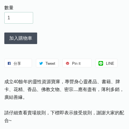
數量
加入購物車
分享
Tweet
Pin it
LINE
成立40餘年的靈性資源寶庫，專營身心靈產品、書籍、牌
卡、花精、香品、佛教文物、密宗....應有盡有，薄利多銷，
廣結善緣。
請仔細查看賣場規則，下標即表示接受規則，謝謝大家的配
合~