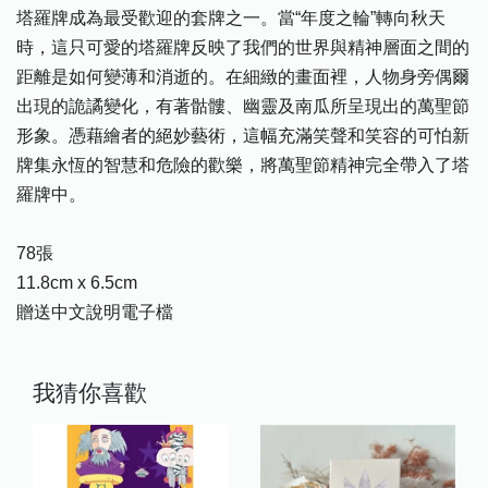
塔羅牌成為最受歡迎的套牌之一。當“年度之輪”轉向秋天
時，這只可愛的塔羅牌反映了我們的世界與精神層面之間的
距離是如何變薄和消逝的。在細緻的畫面裡，人物身旁偶爾
出現的詭譎變化，有著骷髏、幽靈及南瓜所呈現出的萬聖節
形象。憑藉繪者的絕妙藝術，這幅充滿笑聲和笑容的可怕新
牌集永恆的智慧和危險的歡樂，將萬聖節精神完全帶入了塔
羅牌中。
78張
11.8cm x 6.5cm
贈送中文說明電子檔
我猜你喜歡