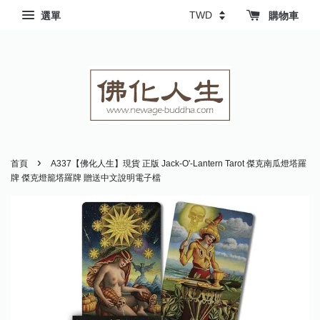
選單
購物車
›
首頁
A337【佛化人生】現貨 正版 Jack-O'-Lantern Tarot 傑克南瓜燈塔羅
牌 傑克燈籠塔羅牌 贈送中文說明電子檔