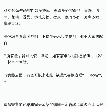
成立40餘年的靈性資源寶庫，專營身心靈產品、書籍、牌
卡、花精、香品、佛教文物、密宗....應有盡有，薄利多銷，
廣結善緣。
請仔細查看賣場規則，下標即表示接受規則，謝謝大家的配
合~
**所有產品皆可批發、團購，如有需求歡迎訊息洽詢，大家
一起合作生財。
有實體店面，有空可以來逛逛~希望您喜歡這裡^__^祝福您
~
華麗豐富的色彩和完美渲染的構圖一定會讓這款傑克南瓜燈