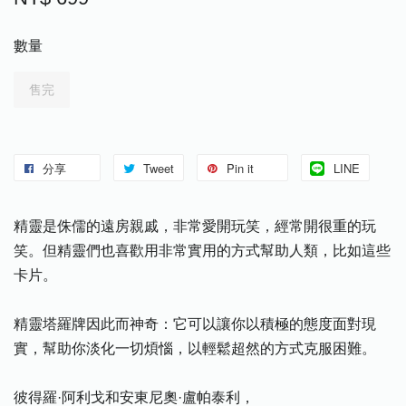
數量
售完
分享
Tweet
Pin it
LINE
精靈是侏儒的遠房親戚，非常愛開玩笑，經常開很重的玩
笑。但精靈們也喜歡用非常實用的方式幫助人類，比如這些
卡片。
精靈塔羅牌因此而神奇：它可以讓你以積極的態度面對現
實，幫助你淡化一切煩惱，以輕鬆超然的方式克服困難。
彼得羅·阿利戈和安東尼奧·盧帕泰利，