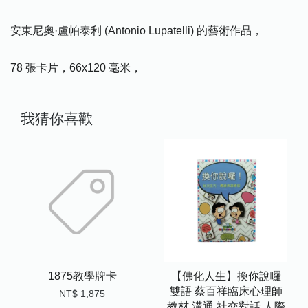
安東尼奧·盧帕泰利 (Antonio Lupatelli) 的藝術作品，
78 張卡片，66x120 毫米，
我猜你喜歡
1875教學牌卡
【佛化人生】換你說囉
雙語 蔡百祥臨床心理師
NT$ 1,875
教材 溝通 社交對話 人際