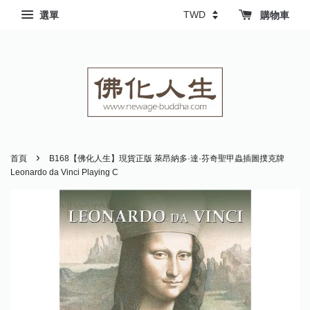
選單
購物車
›
首頁
B168【佛化人生】現貨正版 萊昂納多·達·芬奇聖甲蟲插圖撲克牌
Leonardo da Vinci Playing C