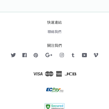
快速連結
聯絡我們
關注我們
Twitter
Facebook
Pinterest
Google
Instagram
Tumblr
YouTube
Vimeo
Visa
Master
American
JCB
Express