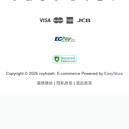
Visa
Master
American
JCB
Express
Copyright © 2026 royhsieh. E-commerce Powered by
EasyStore
服務條款
|
隱私政策
|
退款政策