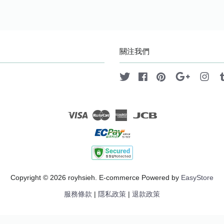
關注我們
Twitter
Facebook
Pinterest
Google
Ins
Visa
Master
American
JCB
Express
Copyright © 2026 royhsieh. E-commerce Powered by
EasyStore
服務條款
|
隱私政策
|
退款政策