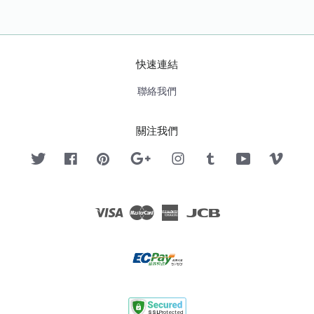
快速連結
聯絡我們
關注我們
Twitter
Facebook
Pinterest
Google
Instagram
Tumblr
YouTube
Vimeo
Visa
Master
American
JCB
Express