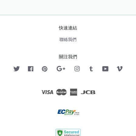
快速連結
聯絡我們
關注我們
Twitter
Facebook
Pinterest
Google
Instagram
Tumblr
YouTube
Vimeo
Visa
Master
American
JCB
Express