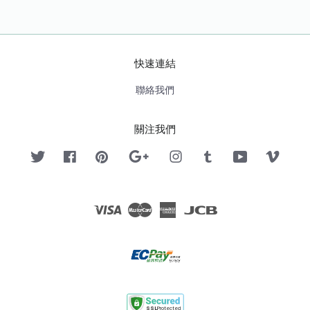
快速連結
聯絡我們
關注我們
Twitter
Facebook
Pinterest
Google
Instagram
Tumblr
YouTube
Vimeo
Visa
Master
American
JCB
Express