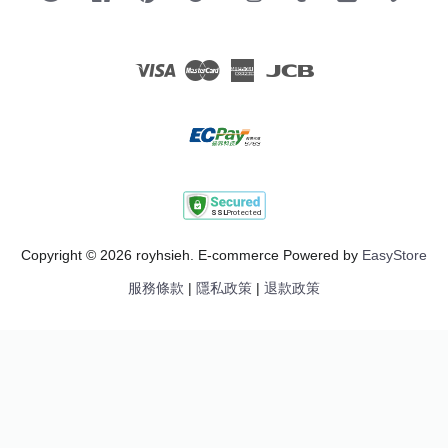
Visa
Master
American
JCB
Express
Copyright © 2026 royhsieh. E-commerce Powered by
EasyStore
服務條款
|
隱私政策
|
退款政策