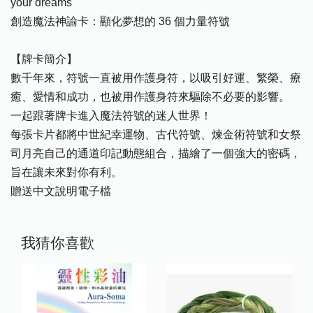
your dreams
創造魔法神諭卡：顯化夢想的 36 個力量符號
【牌卡簡介】
數千年來，符號一直被用作護身符，以吸引好運、繁榮、療
癒、愛情和成功，也被用作護身符來驅除不必要的影響。
一起跟著牌卡進入魔法符號的迷人世界！
每張卡片都將中世紀幸運物、古代符號、煉金術符號和女祭
司月亮自己的通道印記動態組合，描繪了一個強大的密碼，
旨在讓未來對你有利。
贈送中文說明電子檔
我猜你喜歡