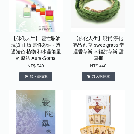
【佛化人生】 靈性彩油
【佛化人生】現貨 淨化
現貨 正版 靈性彩油 - 透
聖品 甜草 sweetgrass 幸
過顏色‧植物‧和水晶能量
運香草辮 幸福甜草辮 甜
的療法 Aura-Soma
草捆
NT$ 540
NT$ 440
加入購物車
加入購物車