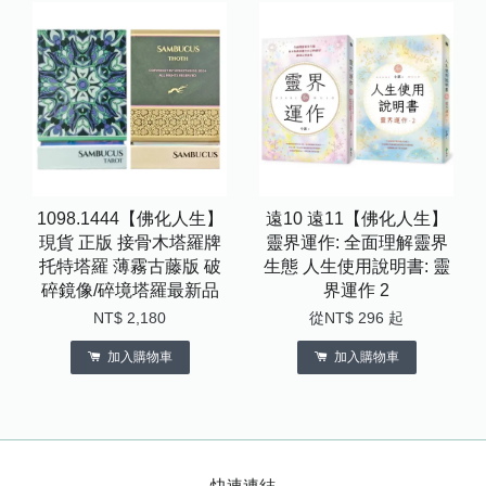
1098.1444【佛化人生】
遠10 遠11【佛化人生】
現貨 正版 接骨木塔羅牌
靈界運作: 全面理解靈界
托特塔羅 薄霧古藤版 破
生態 人生使用說明書: 靈
碎鏡像/碎境塔羅最新品
界運作 2
NT$ 2,180
從
NT$ 296
起
加入購物車
加入購物車
快速連結