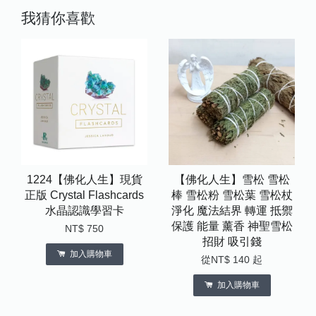
我猜你喜歡
1224【佛化人生】現貨
【佛化人生】雪松 雪松
正版 Crystal Flashcards
棒 雪松粉 雪松葉 雪松杖
水晶認識學習卡
淨化 魔法結界 轉運 抵禦
保護 能量 薰香 神聖雪松
NT$ 750
招財 吸引錢
加入購物車
從
NT$ 140
起
加入購物車