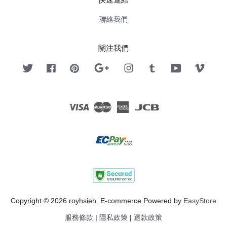
聯絡我們
關注我們
Twitter
Facebook
Pinterest
Google
Instagram
Tumblr
YouTube
Vimeo
Visa
Master
American
JCB
Express
Copyright © 2026 royhsieh. E-commerce Powered by
EasyStore
服務條款
|
隱私政策
|
退款政策