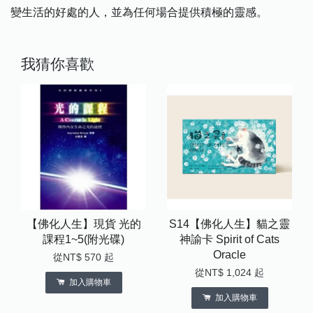
變生活的好處的人，並為任何場合提供積極的靈感。
我猜你喜歡
【佛化人生】現貨 光的
S14【佛化人生】貓之靈
課程1~5(附光碟)
神諭卡 Spirit of Cats
Oracle
從
NT$ 570
起
從
NT$ 1,024
起
加入購物車
加入購物車