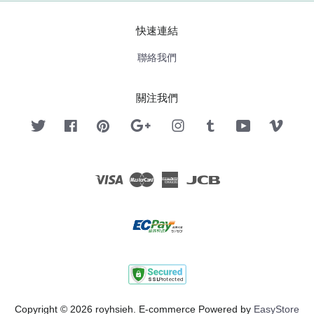
快速連結
聯絡我們
關注我們
Twitter
Facebook
Pinterest
Google
Instagram
Tumblr
YouTube
Vimeo
Visa
Master
American
JCB
Express
Copyright © 2026 royhsieh. E-commerce Powered by
EasyStore