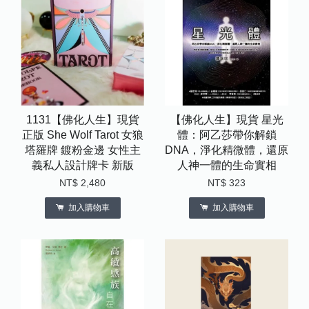
1131【佛化人生】現貨
【佛化人生】現貨 星光
正版 She Wolf Tarot 女狼
體：阿乙莎帶你解鎖
塔羅牌 鍍粉金邊 女性主
DNA，淨化精微體，還原
義私人設計牌卡 新版
人神一體的生命實相
NT$ 2,480
NT$ 323
加入購物車
加入購物車