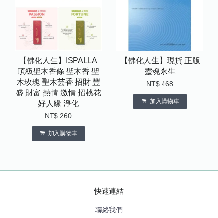
【佛化人生】ISPALLA
【佛化人生】現貨 正版
頂級聖木香條 聖木香 聖
靈魂永生
木玫瑰 聖木芸香 招財 豐
NT$ 468
盛 財富 熱情 激情 招桃花
加入購物車
好人緣 淨化
NT$ 260
加入購物車
快速連結
聯絡我們