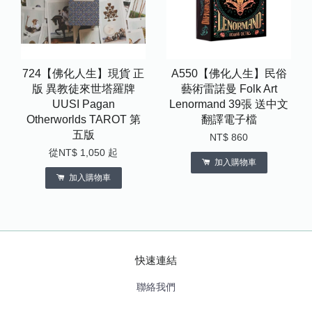
724【佛化人生】現貨 正
A550【佛化人生】民俗
版 異教徒來世塔羅牌
藝術雷諾曼 Folk Art
UUSI Pagan
Lenormand 39張 送中文
Otherworlds TAROT 第
翻譯電子檔
五版
NT$ 860
從
NT$ 1,050
起
加入購物車
加入購物車
快速連結
聯絡我們