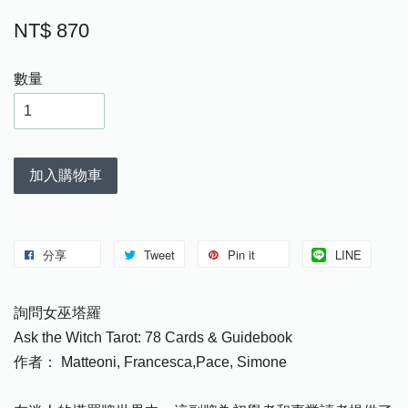
NT$ 870
數量
加入購物車
分享
Tweet
Pin it
LINE
詢問女巫塔羅
Ask the Witch Tarot: 78 Cards & Guidebook
作者： Matteoni, Francesca,Pace, Simone