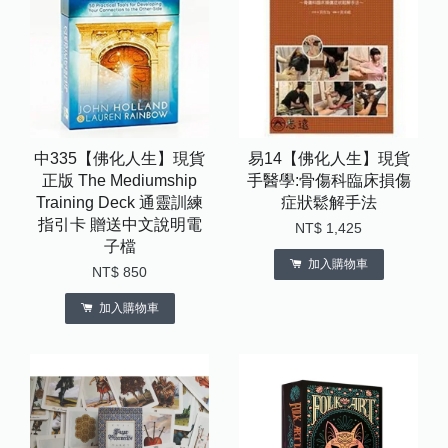
中335【佛化人生】現貨
易14【佛化人生】現貨
正版 The Mediumship
手醫學:骨傷科臨床損傷
Training Deck 通靈訓練
症狀鬆解手法
指引卡 贈送中文說明電
NT$ 1,425
子檔
加入購物車
NT$ 850
加入購物車