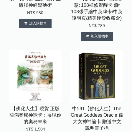
版腦神經鬆弛術
慧: 108禪修覺醒卡 (附
108張手繪中英牌卡/中英
NT$ 950
說明頁/精美硬殼收藏盒)
加入購物車
NT$ 789
加入購物車
【佛化人生】現貨 正版
中541【佛化人生】The
薩滿奧秘神諭卡：展現你
Great Goddess Oracle 偉
的奧秘未來
大女神神諭卡 贈送中文
說明電子檔
NT$ 1,504