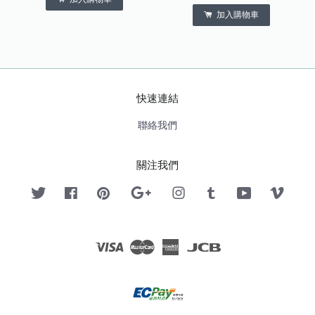
加入購物車
快速連結
聯絡我們
關注我們
Twitter
Facebook
Pinterest
Google
Instagram
Tumblr
YouTube
Vimeo
Visa
Master
American
JCB
Express