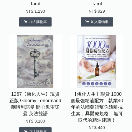
Tarot
Tarot
NT$ 1,290
NT$ 929
加入購物車
加入購物車
1267【佛化人生】現貨
【佛化人生】現貨 1000
正版 Gloomy Lenormand
個最強精油配方：執業40
幽暗利諾曼 開心鬼雷諾
年的法國藥師幫你遠離抗
曼 英法雙語
生素，具醫療規格、無可
取代的精油建議！
NT$ 3,100
NT$ 440
加入購物車