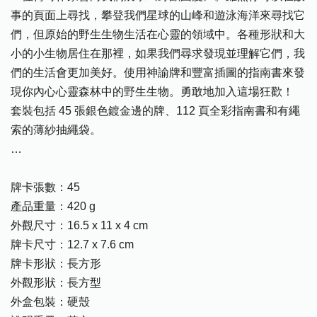
事的頁面上尋找，攀登我們星球的山峰和遊泳海洋來尋找它
們，但原始的野生生物生活在心靈的領域中。各種形狀和大
小的小生物居住在那裡，如果我們尋求發現並理解它們，我
們的生活會更加美好。使用神諭牌和豐富插圖的指南書來發
現你內心心靈森林中的野生生物。勇敢地加入這場狂歡！
套裝包括 45 張銀色鍍金邊的牌、112 頁全彩指南書和有繩
索的薄紗抽繩袋。
…
牌卡張數：45
產品重量：420 g
外觀尺寸：16.5 x 11 x 4 cm
牌卡尺寸：12.7 x 7.6 cm
牌卡形狀：長方形
外觀形狀：長方型
外盒包裝：硬殼