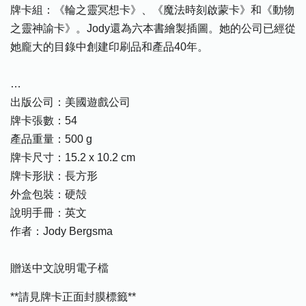
牌卡組：《輪之靈冥想卡》、《魔法時刻啟蒙卡》和《動物
之靈神諭卡》。Jody還為六本書繪製插圖。她的公司已經從
她龐大的目錄中創建印刷品和產品40年。
…
出版公司：美國遊戲公司
牌卡張數：54
產品重量：500 g
牌卡尺寸：15.2 x 10.2 cm
牌卡形狀：長方形
外盒包裝：硬殻
說明手冊：英文
作者：Jody Bergsma
贈送中文說明電子檔
**請見牌卡正面封膜標籤**