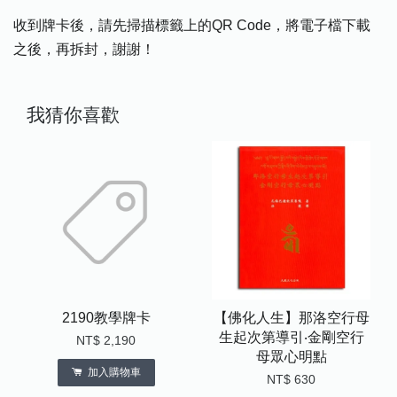
收到牌卡後，請先掃描標籤上的QR Code，將電子檔下載
之後，再拆封，謝謝！
我猜你喜歡
2190教學牌卡
【佛化人生】那洛空行母
生起次第導引‧金剛空行
NT$ 2,190
母眾心明點
加入購物車
NT$ 630