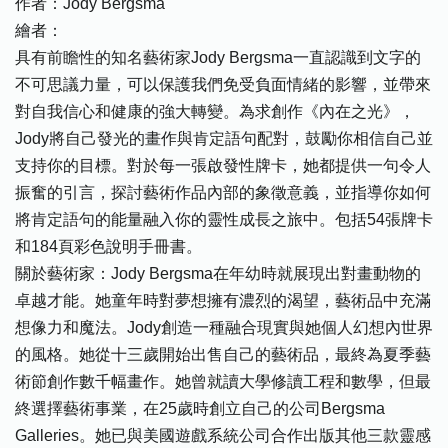
作者：Jody Bergsma
繪者：
具有前瞻性的知名藝術家Jody Bergsma一直認識到文字的
不可思議力量，可以保護我們免受負面情緒的影響，並帶來
對自我信心和健康的強大轉變。為求創作《內在之光》，
Jody將自己發光的畫作與肯定語句配對，鼓勵你相信自己並
支持你的目標。對於每一張啟發性牌卡，她都提供一句令人
振奮的引言，探討藝術作品內部的象徵意義，並指導你如何
將肯定語句的能量融入你的靈性成長之旅中。包括54張牌卡
和184頁彩色說明手冊書。
關於藝術家：Jody Bergsma在年幼時就展現出對畫動物的
卓越才能。她童年時對夢想擁有濃烈的渴望，藝術品中充滿
想像力和魔法。Jody創造一種融合現實與她個人幻想內世界
的風格。她從十三歲開始出售自己的藝術品，最終為夏季藝
術節創作數千幅畫作。她曾就讀大學修讀工程和數學，但最
終選擇藝術事業，在25歲時創立自己的公司Bergsma
Galleries。她已與美國遊戲系統公司合作出版其他三款靈感