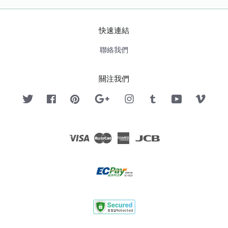
快速連結
聯絡我們
關注我們
Twitter
Facebook
Pinterest
Google
Instagram
Tumblr
YouTube
Vimeo
Visa
Master
American
JCB
Express