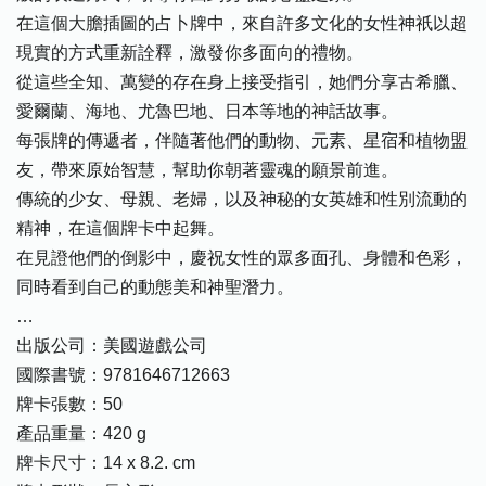
在這個大膽插圖的占卜牌中，來自許多文化的女性神祇以超
現實的方式重新詮釋，激發你多面向的禮物。
從這些全知、萬變的存在身上接受指引，她們分享古希臘、
愛爾蘭、海地、尤魯巴地、日本等地的神話故事。
每張牌的傳遞者，伴隨著他們的動物、元素、星宿和植物盟
友，帶來原始智慧，幫助你朝著靈魂的願景前進。
傳統的少女、母親、老婦，以及神秘的女英雄和性別流動的
精神，在這個牌卡中起舞。
在見證他們的倒影中，慶祝女性的眾多面孔、身體和色彩，
同時看到自己的動態美和神聖潛力。
…
出版公司：美國遊戲公司
國際書號：9781646712663
牌卡張數：50
產品重量：420 g
牌卡尺寸：14 x 8.2. cm