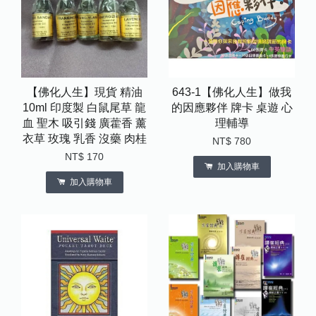
【佛化人生】現貨 精油
643-1【佛化人生】做我
10ml 印度製 白鼠尾草 龍
的因應夥伴 牌卡 桌遊 心
血 聖木 吸引錢 廣藿香 薰
理輔導
衣草 玫瑰 乳香 沒藥 肉桂
NT$ 780
NT$ 170
加入購物車
加入購物車