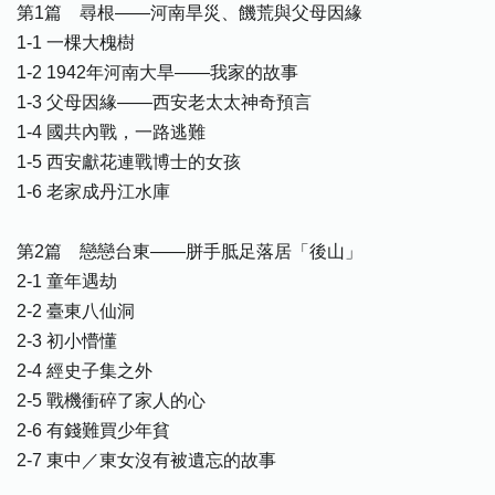
第1篇 尋根——河南旱災、饑荒與父母因緣
1-1 一棵大槐樹
1-2 1942年河南大旱——我家的故事
1-3 父母因緣——西安老太太神奇預言
1-4 國共內戰，一路逃難
1-5 西安獻花連戰博士的女孩
1-6 老家成丹江水庫
第2篇 戀戀台東——胼手胝足落居「後山」
2-1 童年遇劫
2-2 臺東八仙洞
2-3 初小懵懂
2-4 經史子集之外
2-5 戰機衝碎了家人的心
2-6 有錢難買少年貧
2-7 東中／東女沒有被遺忘的故事