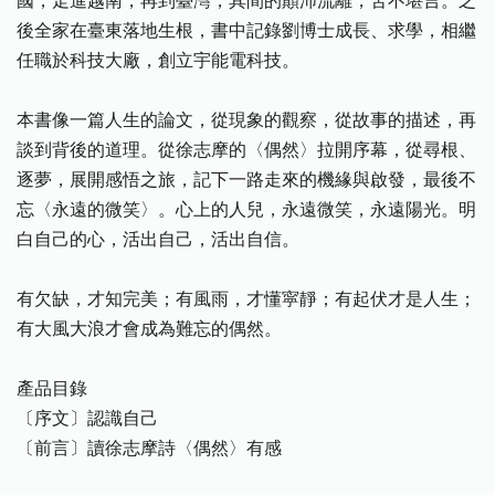
國，走進越南，再到臺灣，其間的顛沛流離，苦不堪言。之
後全家在臺東落地生根，書中記錄劉博士成長、求學，相繼
任職於科技大廠，創立宇能電科技。
本書像一篇人生的論文，從現象的觀察，從故事的描述，再
談到背後的道理。從徐志摩的〈偶然〉拉開序幕，從尋根、
逐夢，展開感悟之旅，記下一路走來的機緣與啟發，最後不
忘〈永遠的微笑〉。心上的人兒，永遠微笑，永遠陽光。明
白自己的心，活出自己，活出自信。
有欠缺，才知完美；有風雨，才懂寜靜；有起伏才是人生；
有大風大浪才會成為難忘的偶然。
產品目錄
〔序文〕認識自己
〔前言〕讀徐志摩詩〈偶然〉有感