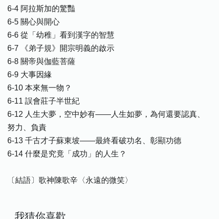
6-4 阿拉斯加的驚豔
6-5 關心與開心
6-6 從「幼稚」看到漢字的智慧
6-7 《弟子規》開宗明義的啟示
6-8 關帝與伽藍菩薩
6-9 大事因緣
6-10 本來無一物？
6-11 誤會莊子半世紀
6-12 人生大夢，空中妙有——人生如夢，為何還要認真、
努力、負責
6-13 千古才子蘇東坡——最終看破功名、彰顯功德
6-14 什麼是究竟「成功」的人生？
〔結語〕歌神陳歌辛〈永遠的微笑〉
我猜你喜歡