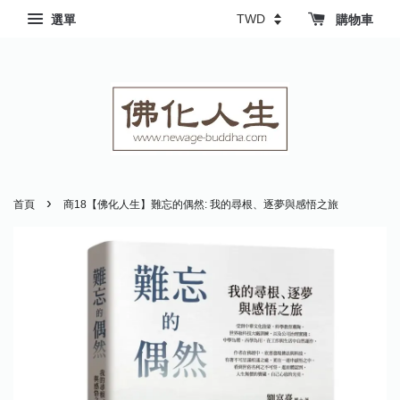
選單
購物車
›
首頁
商18【佛化人生】難忘的偶然: 我的尋根、逐夢與感悟之旅