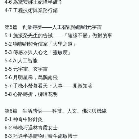
4-6 為黛安娜王妃降半旗？
4-7 工程技術與業務行銷
第5篇 創業尋夢——人工智能物聯網元宇宙
5-1 施振榮先生的告誡——「隨緣不變」做對的事
5-2 物聯網契合儒家「大學之道」
5-3 傳感器與人心之「靈敏度」
5-4 AI人工智能
5-5 元宇宙、玄宇宙
5-6 月明星稀，烏鵲南飛
5-7 手機小螢幕看天下大事——見微知著
5-8 心路轉折，柳暗花明
第6篇 生活感悟——科技、人文、佛法與機緣
6-1 神奇中醫針灸
6-2 轉機巧遇林青霞女士
6-3 巧遇半導體物理泰斗施敏博士