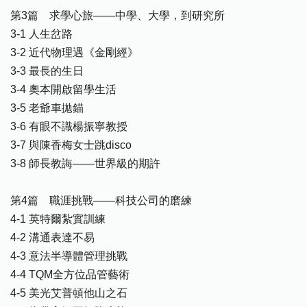
第3篇 求學心旅——中學、大學，到研究所
3-1 人生岔路
3-2 近代物理遇《金剛經》
3-3 最長的生日
3-4 奧本開啟留學生活
3-5 老爺車拋錨
3-6 有眼不識楊振寧教授
3-7 與陳香梅女士跳disco
3-8 師長教誨——世界級的期許
第4篇 職涯挑戰——科技公司的磨練
4-1 英特爾紮實訓練
4-2 溝通表達不易
4-3 意法半導體管理挑戰
4-4 TQM全方位品管藝術
4-5 美光艾普頓他山之石