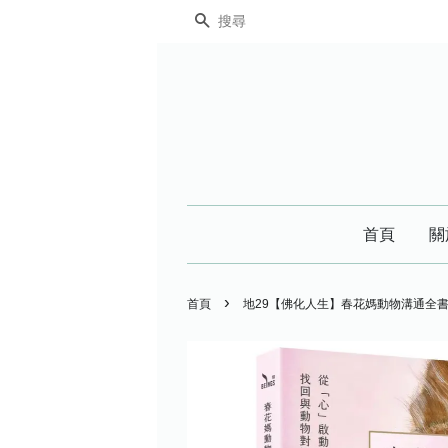
搜尋
首頁
關
›
首頁
地29【佛化人生】春花媽動物溝通全書