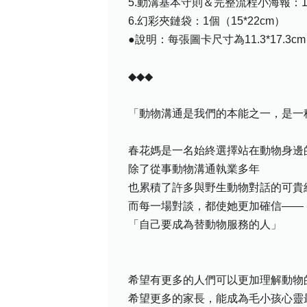
5.動溝基本守則＆完整流程小海報：1張（
6.幻彩夾鏈袋：1個（15*22cm）
●說明：每張圖卡尺寸為11.3*17.3cm
◆◆◆
「動物溝通是我們的本能之一，是一
春花媽是一名始終選擇站在動物身邊
除了從事動物溝通執業多年
也累積了許多與野生動物對話的可貴
而每一場對談，都使她更加確信——
「自己要成為替動物服務的人」
希望有更多的人們可以更加理解動物
希望更多的家長，能成為毛小孩心靈