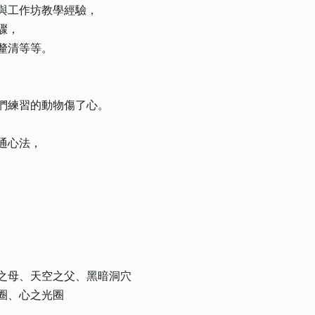
與工作坊教學經驗，
驟，
釐清等等。
們練習的動物傷了心。
通心法，
。
之母、天空之父、黑暗洞穴
圈、心之光圈