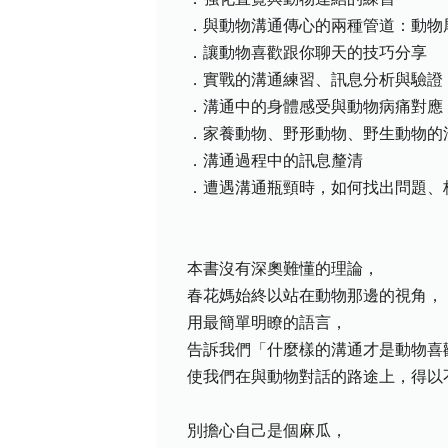
．與動物溝通傳心的兩種管道：動物
．讓動物喜歡跟你聊天的技巧分享
．實戰的溝通練習、訊息分析與驗證
．溝通中的身體感受與動物病痛對應
．家養動物、野形動物、野生動物的
．溝通過程中的訊息釐清
．遭遇溝通瓶頸時，如何找出問題、
本書沒有深奧難懂的理論，
春花媽始終以站在動物那邊的視角，
用最簡單明瞭的語言，
告訴我們「什麼樣的溝通才是動物喜
使我們在與動物對話的路途上，得以
別擔心自己是個麻瓜，