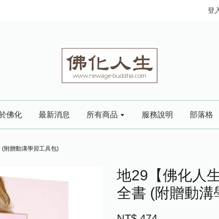
登
於佛化
最新消息
所有商品
服務說明
部落格
 (附贈動溝學習工具包)
地29【佛化人
全書 (附贈動溝
NT$ 474