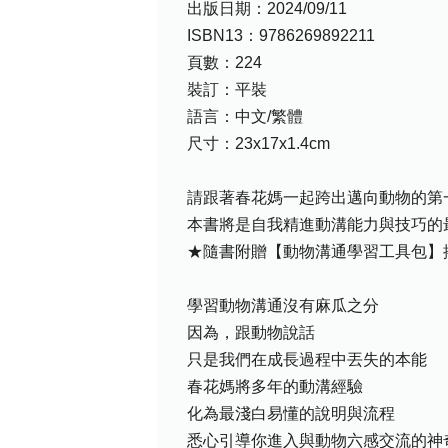
出版日期：2024/09/11
ISBN13：9786269892211
頁數：224
裝訂：平裝
語言：中文/繁體
尺寸：23x17x1.4cm
請跟著春花媽一起跨出邁向動物的第
本書將是自我精進動溝能力與技巧的
★隨書附贈【動物溝通學習工具包】
學習動物溝通沒有麻瓜之分
因為，跟動物說話
只是我們在成長過程中丟失的本能
春花媽將多年的動溝經驗
化為最淺白易懂的說明與流程
悉心引導你進入與動物六感交流的神