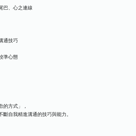
尾巴、心之連線
溝通技巧
校準心態
歡的方式」，
不斷自我精進溝通的技巧與能力。