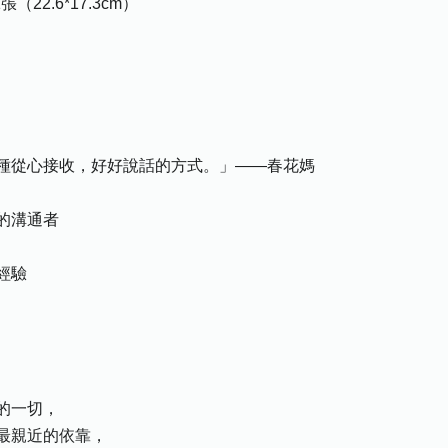
22.6*17.3cm）
種從心接收，好好說話的方式。」——春花媽
的溝通者
經驗
的一切，
最親近的依靠，