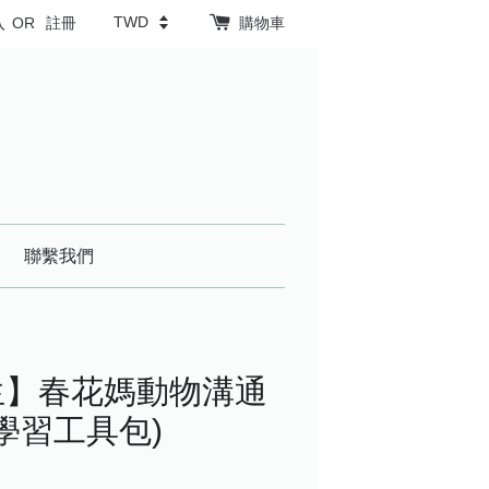
入
OR
註冊
購物車
聯繫我們
生】春花媽動物溝通
學習工具包)