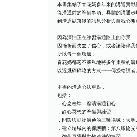
本書集結了春花媽多年來的溝通實戰
從溝通前的準備事項、具體的溝通步
到溝通結束後的訊息分析與自我心態
因為深怕正在練習溝通路上的你我，
因挫折而失去了信心，或者讓陪伴我
所以每一個環節，
春花媽都毫不藏私地將多年累積的溝
以近幾碎碎唸的方式一一傳授給讀者
本書的溝通心法重點，
包括：
．心念校準，釐清溝通初心
．靜心冥想的準備與練習
．開設與動物溝通的三種場域：大地
．建立場域內的保護牆：第八脈輪光
．強化直覺與動物連結的練習