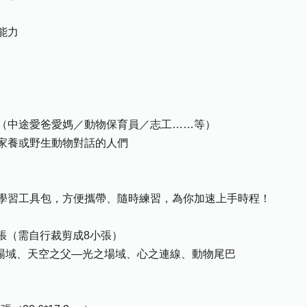
能力
（中途愛爸愛媽／動物保育員／志工……等）
家養或野生動物對話的人們
學習工具包，方便攜帶、隨時練習，為你加速上手時程！
大張（需自行裁剪成8小張）
之場域、天空之父—光之場域、心之連線、動物尾巴