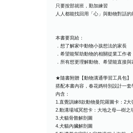
只要按部就班，勤加練習
人人都能找回用「心」與動物對話的
本書要寫給：
．想了解家中動物小孩想法的家長
．希望能幫助動物的相關從業工作者
．所有想更理解動物、希望能直接與
★隨書附贈【動物溝通學習工具包】
搭配本書內容，春花媽特別設計一套
內含：
1.直覺訓練8款動物曼陀羅圖卡：2
2.動溝場域冥想卡：大地之母—樹
3.犬貓骨骼解剖圖
4.犬貓內臟解剖圖