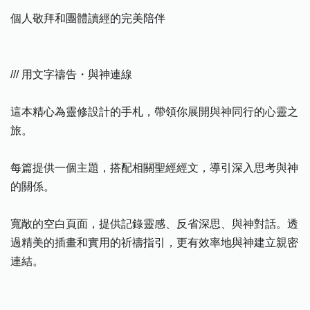
個人敬拜和團體讀經的完美陪伴
/// 用文字禱告・與神連線
這本精心為靈修設計的手札，帶領你展開與神同行的心靈之
旅。
每篇提供一個主題，搭配相關聖經經文，導引深入思考與神
的關係。
寬敞的空白頁面，提供記錄靈感、反省深思、與神對話。透
過精美的插畫和實用的祈禱指引，更有效率地與神建立親密
連結。