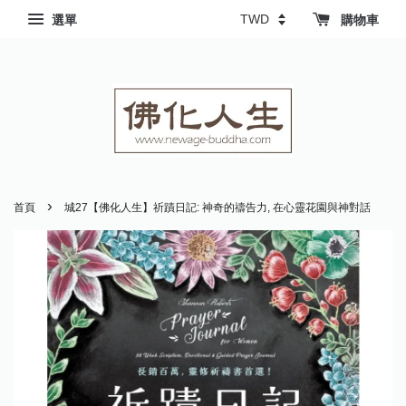
選單
購物車
›
首頁
城27【佛化人生】祈蹟日記: 神奇的禱告力, 在心靈花園與神對話