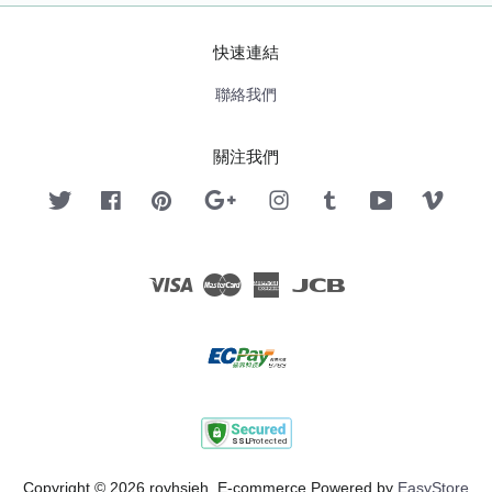
快速連結
聯絡我們
關注我們
Twitter
Facebook
Pinterest
Google
Instagram
Tumblr
YouTube
Vimeo
Visa
Master
American
JCB
Express
Copyright © 2026 royhsieh. E-commerce Powered by
EasyStore