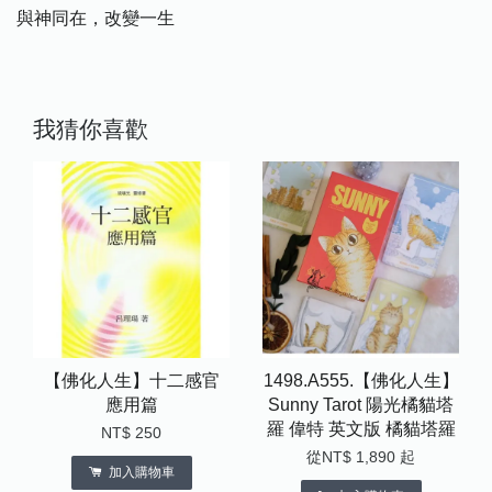
與神同在，改變一生
我猜你喜歡
【佛化人生】十二感官
1498.A555.【佛化人生】
應用篇
Sunny Tarot 陽光橘貓塔
羅 偉特 英文版 橘貓塔羅
NT$ 250
從
NT$ 1,890
起
加入購物車