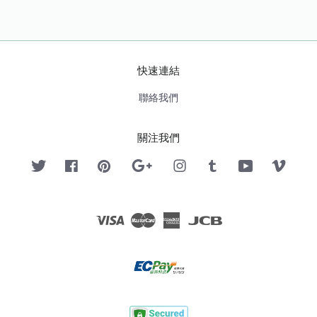
快速連結
聯絡我們
關注我們
Twitter
Facebook
Pinterest
Google
Instagram
Tumblr
YouTube
Vimeo
Visa
Master
American
JCB
Express