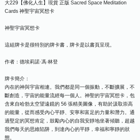
大229【佛化人生】現貨 正版 Sacred Space Meditation
Cards 神聖宇宙冥想卡
神聖宇宙冥想卡
這組牌卡是很特別的牌卡書，牌卡是以書頁呈現。
作者：德埃莉諾·馮·林登
牌卡簡介：
內在的神與宇宙相連。我們都是同一個振動，不斷擴展，不
斷創造，宇宙的能量流經每一個人。神聖的宇宙冥想卡，包
含來自哈勃太空望遠鏡的 56 張精美圖像，有助於汲取崇高
的能量，從而感受內心平靜、安寧和富足的力量和潛力。通
過堅定的冥想肯定，鼓勵內心的自我安靜地坐著傾聽，超越
我們每天的思維陷阱，到達內心的平靜，幸福和寧靜的狀
態。