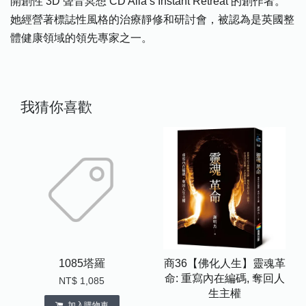
開創性 3D 聲音冥想 CD Alla’s Instant Retreat 的創作者。
她經營著標誌性風格的治療靜修和研討會，被認為是英國整
體健康領域的領先專家之一。
我猜你喜歡
1085塔羅
商36【佛化人生】靈魂革
命: 重寫內在編碼, 奪回人
NT$ 1,085
生主權
加入購物車