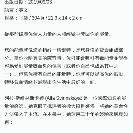
出版日期：2019/09/03
語言：英文
規格：平裝 / 304頁 / 21.3 x 14 x 2 cm
從那些破壞你個人力量的人和經驗中奪回你的能量。
您的能量就像您的指紋一樣獨特，是您身份的寶貴組成部
分。當你脫離真實的陣營時，你可能會吸引有毒能量並變得
容易受到能量吸血鬼的傷害（或者你自己也成為其中之
一）。但當你擁有自己的能量時，你就可以提高你的振動、
轉移負面情緒並展現出你生活中最好的一面。
阿拉·斯維林斯卡婭 (Alla Svirinskaya) 是一位國際知名的能
量治療師，她克服了批評者的極大憤世嫉俗，將她的革命性
方法帶入了主流。在本書中，她運用二十年的經驗來解釋如
何：