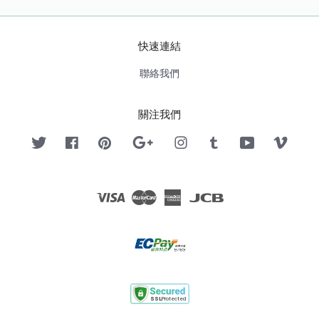
快速連結
聯絡我們
關注我們
Twitter
Facebook
Pinterest
Google
Instagram
Tumblr
YouTube
Vimeo
Visa
Master
American
JCB
Express