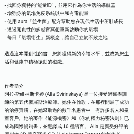
- 找回你獨特的“能量ID”，並用它作為你生活的導航器
- 增強你的氣場免疫系統以中和有毒能量
- 使用 aura「益生菌」配方幫助您在現代生活中茁壯成長
- 透過開創性的多感官冥想重新啟動你的氣場
- 每日「氣場衛生」新概念，讓自己立於不敗之地
透過這本開創性的書，您將獲得新的幸福水平，並成為您生
活和健康中積極振動的磁鐵。
作者簡介
阿拉‧斯維林斯卡婭 (Alla Svirinskaya) 是一位接受過醫學訓
練的第五代俄羅斯治療師。她住在倫敦，在那裡開展了成功
的治療實踐，在她幫助過的數千名患者中，有許多名人和皇
室客戶。她的著作《能源機密》和《你的權力秘密法則》已
成為國際暢銷書，並翻譯成 16 種語言。 Alla 是廣受好評的