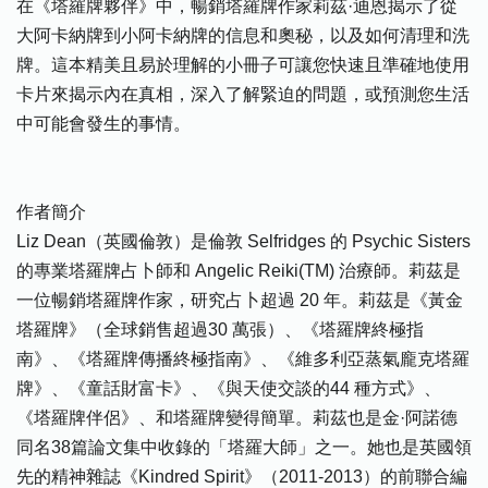
在《塔羅牌夥伴》中，暢銷塔羅牌作家莉茲·迪恩揭示了從
大阿卡納牌到小阿卡納牌的信息和奧秘，以及如何清理和洗
牌。這本精美且易於理解的小冊子可讓您快速且準確地使用
卡片來揭示內在真相，深入了解緊迫的問題，或預測您生活
中可能會發生的事情。
作者簡介
Liz Dean（英國倫敦）是倫敦 Selfridges 的 Psychic Sisters
的專業塔羅牌占卜師和 Angelic Reiki(TM) 治療師。莉茲是
一位暢銷塔羅牌作家，研究占卜超過 20 年。莉茲是《黃金
塔羅牌》（全球銷售超過30 萬張）、《塔羅牌終極指
南》、《塔羅牌傳播終極指南》、《維多利亞蒸氣龐克塔羅
牌》、《童話財富卡》、《與天使交談的44 種方式》、
《塔羅牌伴侶》、和塔羅牌變得簡單。莉茲也是金·阿諾德
同名38篇論文集中收錄的「塔羅大師」之一。她也是英國領
先的精神雜誌《Kindred Spirit》（2011-2013）的前聯合編