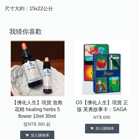
尺寸大約：15x22公分
我猜你喜歡
【佛化人生】現貨 急救
O3【佛化人生】現貨 正
花精 healing herbs 5
版 英勇故事卡：SAGA
flower 10ml 30ml
NT$ 690
從
NT$ 360
起
加入購物車
加入購物車