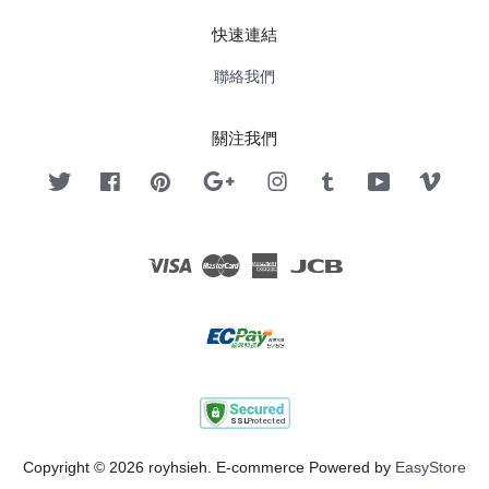
快速連結
聯絡我們
關注我們
Twitter
Facebook
Pinterest
Google
Instagram
Tumblr
YouTube
Vimeo
Visa
Master
American
JCB
Express
Copyright © 2026 royhsieh. E-commerce Powered by
EasyStore