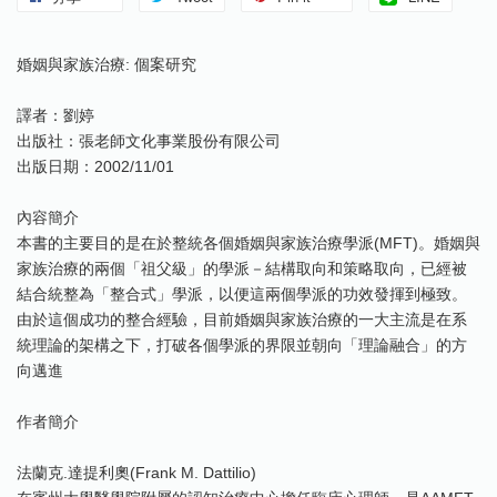
婚姻與家族治療: 個案研究
譯者：劉婷
出版社：張老師文化事業股份有限公司
出版日期：2002/11/01
內容簡介
本書的主要目的是在於整統各個婚姻與家族治療學派(MFT)。婚姻與
家族治療的兩個「祖父級」的學派－結構取向和策略取向，已經被
結合統整為「整合式」學派，以便這兩個學派的功效發揮到極致。
由於這個成功的整合經驗，目前婚姻與家族治療的一大主流是在系
統理論的架構之下，打破各個學派的界限並朝向「理論融合」的方
向邁進
作者簡介
法蘭克.達提利奧(Frank M. Dattilio)