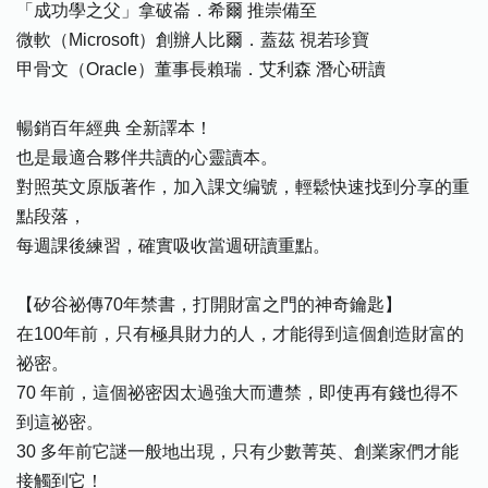
「成功學之父」拿破崙．希爾 推崇備至
微軟（Microsoft）創辦人比爾．蓋茲 視若珍寶
甲骨文（Oracle）董事長賴瑞．艾利森 潛心研讀
暢銷百年經典 全新譯本！
也是最適合夥伴共讀的心靈讀本。
對照英文原版著作，加入課文编號，輕鬆快速找到分享的重
點段落，
每週課後練習，確實吸收當週研讀重點。
【矽谷祕傳70年禁書，打開財富之門的神奇鑰匙】
在100年前，只有極具財力的人，才能得到這個創造財富的
祕密。
70 年前，這個祕密因太過強大而遭禁，即使再有錢也得不
到這祕密。
30 多年前它謎一般地出現，只有少數菁英、創業家們才能
接觸到它！