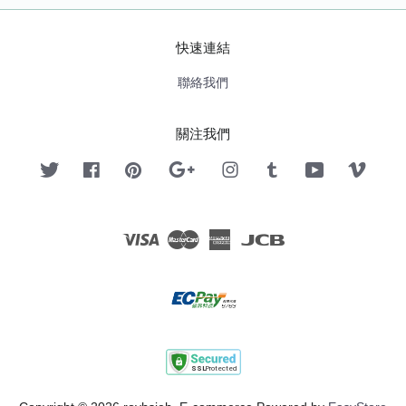
快速連結
聯絡我們
關注我們
Twitter
Facebook
Pinterest
Google
Instagram
Tumblr
YouTube
Vimeo
Visa
Master
American
JCB
Express