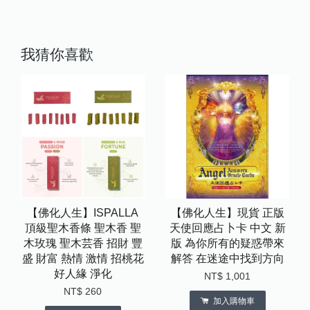
我猜你喜歡
【佛化人生】ISPALLA
【佛化人生】現貨 正版
頂級聖木香條 聖木香 聖
天使回應占卜卡 中文 新
木玫瑰 聖木芸香 招財 豐
版 為你所有的疑惑帶來
盛 財富 熱情 激情 招桃花
解答 在迷途中找到方向
好人緣 淨化
NT$ 1,001
NT$ 260
加入購物車