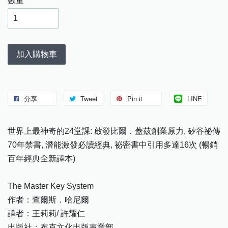
數量
加入購物車
分享
Tweet
Pin it
LINE
世界上最神奇的24堂課: 啟發比爾．蓋茲創業原力, 矽谷祕傳
70年禁書, 潛能激發必讀經典, 祕密書中引用多達16次 (暢銷
百年經典全新譯本)
The Master Key System
作者：查爾斯．哈尼爾
譯者：王莉莉/ 許耀仁
出版社：布克文化出版事業部