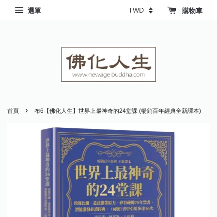
選單
購物車
›
首頁
布6【佛化人生】世界上最神奇的24堂課 (暢銷百年經典全新譯本)