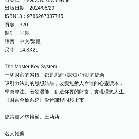
出版日期：2024/08/29
ISBN13：9786267337745
頁數：320
裝訂：平裝
語言：中文/繁體
尺寸：14.8X21
The Master Key System
一切財富的累積，都是思維+認知+行動的總合。
吸引力法則的思想結晶，改變無數人命運的心靈讀本，
學會專注、激發潛能，創造你要的財富，實現理想人生。
《財富金鑰系統》影音課程同步上市
總策畫／林裕峯、王莉莉
名人推薦：