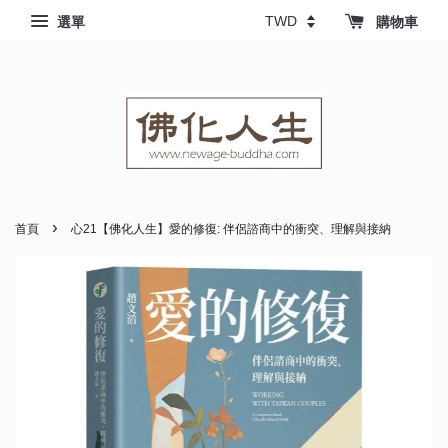
選單
購物車
›
首頁
心21【佛化人生】愛的修復: 伴侶諮商中的衝突、理解與接納