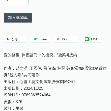
加入購物車
分享
Tweet
Pin it
LINE
愛的修復: 伴侶諮商中的衝突、理解與接納
作者：趙文滔; 王國仲/ 呂伯杰/ 林冠伶/ 紀盈如/ 梁淑娟/ 蕭維
真/ 魏凡涓/ 共同著作
出版社：心靈工坊文化事業股份有限公司
出版日期：2024/11/25
ISBN13：9789863574064
頁數：376
裝訂：平裝