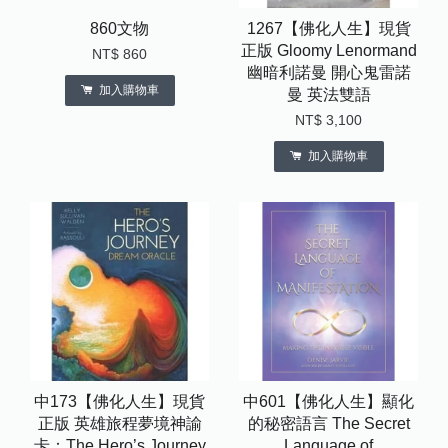
860文物
1267【佛化人生】現貨
正版 Gloomy Lenormand
NT$ 860
幽暗利諾曼 開心鬼雷諾
加入購物車
曼 英法雙語
NT$ 3,100
加入購物車
中173【佛化人生】現貨
中601【佛化人生】顯化
正版 英雄旅程夢境神諭
的秘密語言 The Secret
卡：The Hero’s Journey
Language of