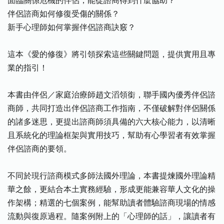
面臨關係危機的伴侶，能從諮商得到什麼協助？
伴侶諮商如何修復受傷的關係？
新手心理師如何掌握伴侶諮商訣竅？
這本《愛的修復》將引領探索這些關鍵問題，提供實用且專
業的指引！
本書由伴侶／家庭治療師趙文滔領銜，聯手國內優秀伴侶諮
商師，共同打造出伴侶諮商工作指南，不僅破解對伴侶關係
的諸多迷思，更提出諮商師須具備的六大核心能力，以清晰
且系統化的理論框架與實用技巧，幫助有心學習者有效掌握
伴侶諮商的要領。
不同於現行諮商模式多師法國外理論，本書提煉國外理論精
華之餘，更結合本土實務經驗，形成更能兼容華人文化的操
作架構；精選的七個案例，能幫助讀者體驗諮商現場的情感
流動與復原過程。隨案例附上的「心理師的話」，讓讀者有