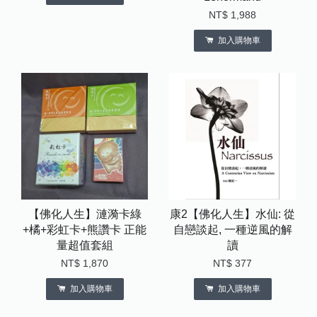
NT$ 1,988
加入購物車
【佛化人生】漣漪卡綠
康2【佛化人生】水仙: 從
+橘+彩虹卡+熊讚卡 正能
自戀談起, 一種逆風的解
量超值套組
讀
NT$ 1,870
NT$ 377
加入購物車
加入購物車