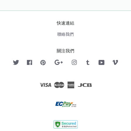
快速連結
聯絡我們
關注我們
Twitter
Facebook
Pinterest
Google
Instagram
Tumblr
YouTube
Vimeo
Visa
Master
American
JCB
Express