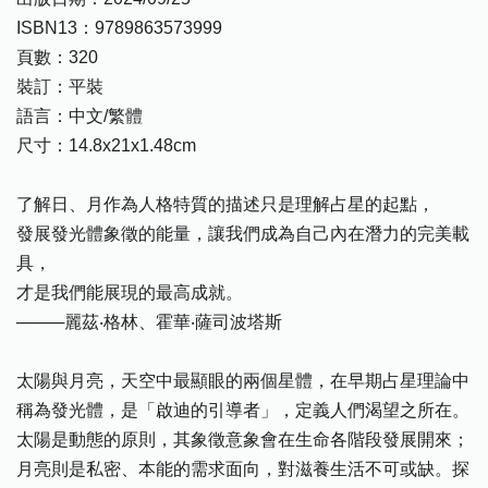
ISBN13：9789863573999
頁數：320
裝訂：平裝
語言：中文/繁體
尺寸：14.8x21x1.48cm
了解日、月作為人格特質的描述只是理解占星的起點，
發展發光體象徵的能量，讓我們成為自己內在潛力的完美載
具，
才是我們能展現的最高成就。
────麗茲‧格林、霍華‧薩司波塔斯
太陽與月亮，天空中最顯眼的兩個星體，在早期占星理論中
稱為發光體，是「啟迪的引導者」，定義人們渴望之所在。
太陽是動態的原則，其象徵意象會在生命各階段發展開來；
月亮則是私密、本能的需求面向，對滋養生活不可或缺。探