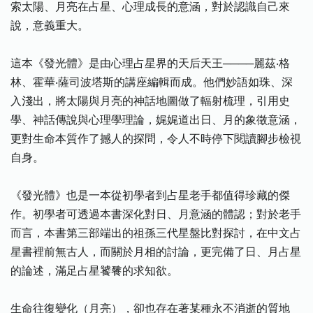
索太陽、月亮在占星、心理成長的意涵，對於認識自己來
說，意義重大。
這本《發光體》是由心理占星界的天后天王────麗茲‧格
林、霍華‧薩司波塔斯的講座編輯而成。他們妙語如珠、深
入淺出，將太陽與月亮的神話地圖做了輻射梳理，引用史
學、神話傳說與心理學理論，娓娓道出日、月的象徵意涵，
更對生命本質作了撼人的探問，令人不時停下閱讀腳步檢視
自身。
《發光體》也是一本從初學者到占星老手都值得珍藏的傑
作。初學者可透過本書深化對日、月意涵的體認；對於老手
而言，本書第三部端出的祖孫三代星盤比對探討，在中文占
星書裡前無古人，而關於月相的討論，更完備了日、月占星
的論述，滿足占星饕餮的求知欲。
生命往復變化（月亮），卻也存在著某種永不消逝的質地