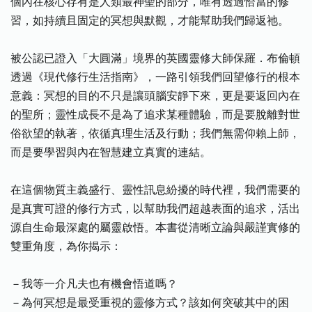
個內在核心存有是人類最神聖的部分，唯有透過恰當的修
習，如持續且固定的冥想與默觀，才能幫助我們歸返祂。
被公認已證入「大圓滿」境界的英國靈修大師保羅．布倫頓
透過《現代修行生活指南》，一路引領我們回望修行的根本
意義：冥想的目的不只是讓頭腦安靜下來，更是要返回內在
的聖所；靈性成長不是為了追求某種體驗，而是要脫離對世
俗欲望的執著，依循真理生活及行動；我們無需仰賴上師，
而是要學習與內在智慧建立真實的連結。
在這個物質主義盛行、靈性訊息紛擾的時代裡，我們需要的
是真實可證的修行方式，以幫助我們超越表面的追求，活出
源自生命最深處的屬靈啟悟。本書從清晰立論與嚴謹實修的
雙重角度，為你揭示：
－我等一介凡夫也有機會悟道嗎？
－為何冥想是最受重視的靈修方式？該如何突破其中的困