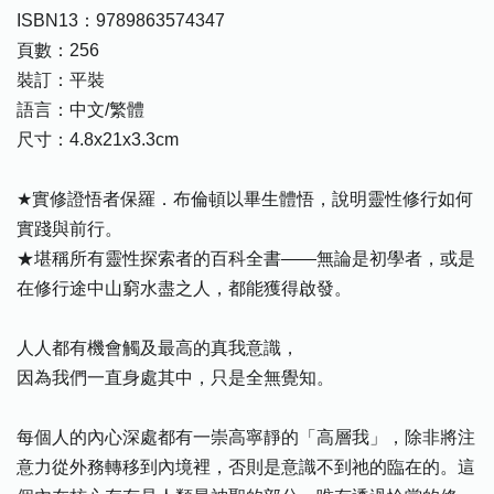
ISBN13：9789863574347
頁數：256
裝訂：平裝
語言：中文/繁體
尺寸：4.8x21x3.3cm
★實修證悟者保羅．布倫頓以畢生體悟，說明靈性修行如何
實踐與前行。
★堪稱所有靈性探索者的百科全書——無論是初學者，或是
在修行途中山窮水盡之人，都能獲得啟發。
人人都有機會觸及最高的真我意識，
因為我們一直身處其中，只是全無覺知。
每個人的內心深處都有一崇高寧靜的「高層我」，除非將注
意力從外務轉移到內境裡，否則是意識不到祂的臨在的。這