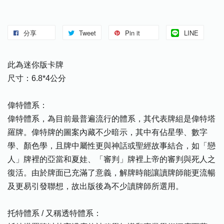
分享
Tweet
Pin it
LINE
此為迷你版卡牌
尺寸：6.8*4公分
偉特體系：
偉特體系，為目前最普遍流行的體系，其代表牌組是偉特塔
羅牌。偉特牌的圖案內藏不少暗示，其中有佔星學、數字
學、顏色學，且牌中屬性更與神話或聖經故事結合，如「戀
人」牌裡的亞當和夏娃、「審判」牌裡上帝的審判與死人之
復活。由於牌面已充滿了意義，解牌時能讓讀牌師能更流暢
及更易引發聯想，故出版後為不少讀牌師所選用。
托特體系 / 又稱透特體系：