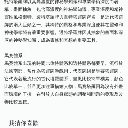
托特塔羅牌以其高濃度的神秘學知識和專業學術深度而著
稱，畫面抽象，包含高濃度的神秘學知識，專業深度和精神
靈性風格獨特。透特塔羅牌與韋特塔羅牌齊名，是近代塔羅
牌的兩大巨頭之一。其獨特的風格和專業深度使其在靈修和
神秘學領域有著重要影響。‌透特塔羅牌因其抽象的畫面和深
厚的神秘學知識，成為靈修和冥想的重要工具。
馬賽體系：
馬賽體系出現的時間比偉特體系和透特體系都要早。流行於
法國南部，常作為塔羅牌游戲用，代表牌組是馬賽塔羅牌，
它代表著最流行的古代塔羅體系，畫風比較簡單樸素，顏色
比較單一，並且更加注重描繪人物，馬賽塔羅因為沒有外畫
面環境的干擾，在對於人自身狀態的調整和問題的發現及改
善比較直接。
我猜你喜歡