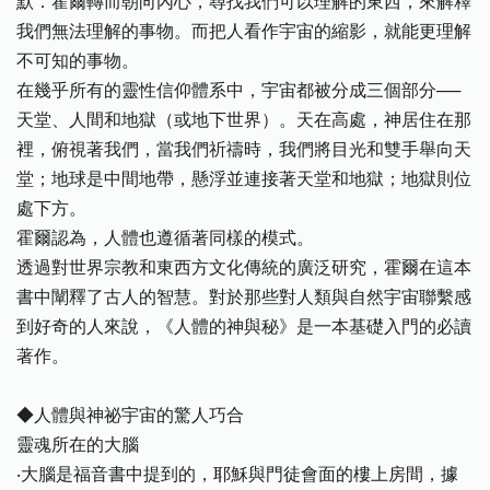
默．霍爾轉而朝向內心，尋找我們可以理解的東西，來解釋
我們無法理解的事物。而把人看作宇宙的縮影，就能更理解
不可知的事物。
在幾乎所有的靈性信仰體系中，宇宙都被分成三個部分──
天堂、人間和地獄（或地下世界）。天在高處，神居住在那
裡，俯視著我們，當我們祈禱時，我們將目光和雙手舉向天
堂；地球是中間地帶，懸浮並連接著天堂和地獄；地獄則位
處下方。
霍爾認為，人體也遵循著同樣的模式。
透過對世界宗教和東西方文化傳統的廣泛研究，霍爾在這本
書中闡釋了古人的智慧。對於那些對人類與自然宇宙聯繫感
到好奇的人來說，《人體的神與秘》是一本基礎入門的必讀
著作。
◆人體與神祕宇宙的驚人巧合
靈魂所在的大腦
‧大腦是福音書中提到的，耶穌與門徒會面的樓上房間，據