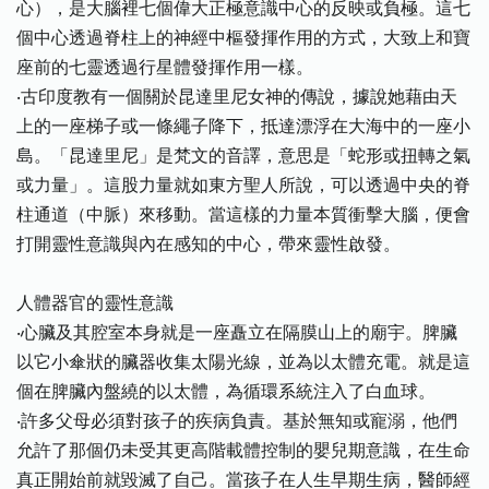
心），是大腦裡七個偉大正極意識中心的反映或負極。這七
個中心透過脊柱上的神經中樞發揮作用的方式，大致上和寶
座前的七靈透過行星體發揮作用一樣。
‧古印度教有一個關於昆達里尼女神的傳說，據說她藉由天
上的一座梯子或一條繩子降下，抵達漂浮在大海中的一座小
島。「昆達里尼」是梵文的音譯，意思是「蛇形或扭轉之氣
或力量」。這股力量就如東方聖人所說，可以透過中央的脊
柱通道（中脈）來移動。當這樣的力量本質衝擊大腦，便會
打開靈性意識與內在感知的中心，帶來靈性啟發。
人體器官的靈性意識
‧心臟及其腔室本身就是一座矗立在隔膜山上的廟宇。脾臟
以它小傘狀的臟器收集太陽光線，並為以太體充電。就是這
個在脾臟內盤繞的以太體，為循環系統注入了白血球。
‧許多父母必須對孩子的疾病負責。基於無知或寵溺，他們
允許了那個仍未受其更高階載體控制的嬰兒期意識，在生命
真正開始前就毀滅了自己。當孩子在人生早期生病，醫師經