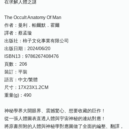
在求解人體之謎
The Occult Anatomy Of Man
作者：曼利．帕爾默．霍爾
譯者：蔡孟璇
出版社：柿子文化事業有限公司
出版日期：2024/06/20
ISBN13：9786267408476
頁數： 206
裝訂：平裝
語言：中文/繁體
尺寸：17X23X1.2CM
重量(g)：490
神秘學界大開眼界、震撼驚心、想要收藏的巨作！
從一張人體圖表直透人體與宇宙神秘的連結對應！
將原書所附的人體與神秘學對應圖做了全面的編整、翻譯，