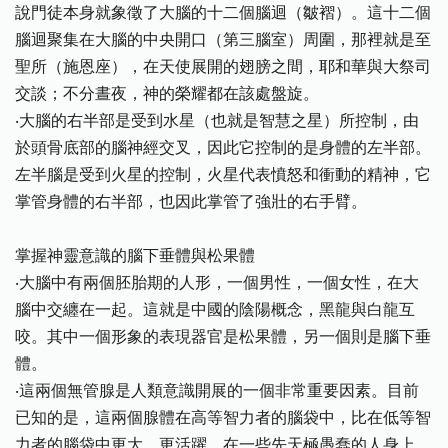
說門徒本身就象徵了大腦的十二個腦迴（皺褶）。這十二個
腦迴聚集在大腦的中央開口（第三腦室）周圍，那裡就是至
聖所（施恩座），在天使展開的翅膀之間，耶和華與大祭司
交談；不分晝夜，神的榮耀都在該處盤旋。
‧大腦的右半部是受到水星（也就是智慧之星）所控制，由
於頭骨底部的腦神經交叉，因此它控制的是身體的左半部。
左半腦是受到火星的控制，火星代表憤怒和衝動的精神，它
掌管身體的右半部，也因此掌管了強壯的右手臂。
掌握神靈意識的腦下垂體與松果體
‧大腦中有兩個胚胎期的人形，一個男性，一個女性，在大
腦中交纏在一起。這就是中國的陰陽概念，黑龍與白龍互
咬。其中一個形象的表現器官是松果體，另一個則是腦下垂
體。
‧這兩個無管腺是人類意識開展的一個非常重要因素。目前
已知的是，這兩個腺體在高等智力者的腦袋中，比在低等智
力者的腦袋中更大、更活躍。在一些先天極愚蠢的人身上，