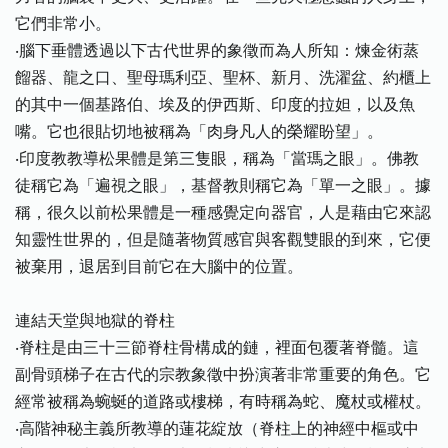
它們非常小。
‧腦下垂體透過以下古代世界的象徵而為人所知：煉金術蒸
餾器、龍之口、聖母瑪利亞、聖杯、新月、洗濯盆、約櫃上
的其中一個基路伯、埃及的伊西斯、印度的拉妲，以及魚
嘴。它也很貼切地被稱為「肉身凡人的榮耀盼望」。
‧印度教教導松果體是第三隻眼，稱為「當瑪之眼」。佛教
徒稱它為「遍視之眼」，基督教則稱它為「單一之眼」。據
稱，很久以前松果體是一種感覺定向器官，人是藉由它來認
知靈性世界的，但是隨著物質感官與客觀雙眼的到來，它便
被棄用，退居到目前它在大腦中的位置。
連結天堂與地獄的脊柱
‧脊柱是由三十三節脊柱骨構成的鏈，裡面包覆著脊髓。這
副骨頭梯子在古代的宗教象徵中扮演著非常重要的角色。它
經常被稱為蜿蜒的道路或樓梯，有時稱為蛇、魔杖或權杖。
‧高階神秘主義所教導的蓮花綻放（脊柱上的神經中樞或中