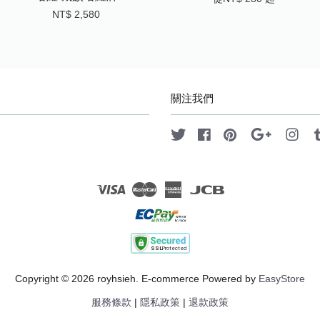
NT$ 2,580
關注我們
Twitter
Facebook
Pinterest
Google
Ins
Visa
Master
American
JCB
Express
Copyright © 2026 royhsieh. E-commerce Powered by
EasyStore
服務條款
|
隱私政策
|
退款政策