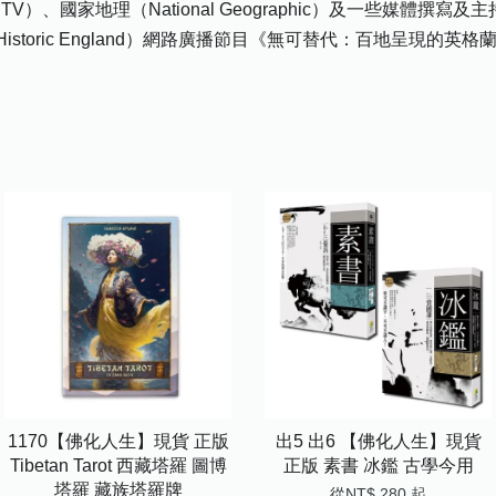
V）、國家地理（National Geographic）及一些媒體撰
ic England）網路廣播節目《無可替代：百地呈現的英格蘭歷史》（Irrep
1170【佛化人生】現貨 正版
出5 出6 【佛化人生】現貨
Tibetan Tarot 西藏塔羅 圖博
正版 素書 冰鑑 古學今用
塔羅 藏族塔羅牌
從
NT$ 280
起