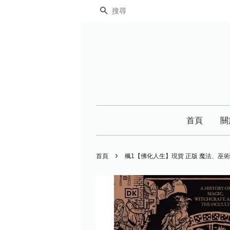
搜尋
首頁
關
›
首頁
楓1【佛化人生】現貨 正版 魔法、巫