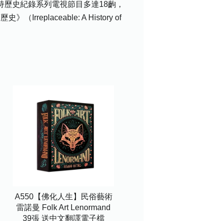
寫及主持歷史紀錄系列電視節目多達18齣，
laceable: A History of
A550【佛化人生】民俗藝術
雷諾曼 Folk Art Lenormand
39張 送中文翻譯電子檔