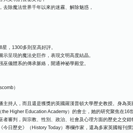
，去除魔法世界千年以來的迷霧、解除魅惑，
8星，1300多則至高好評。
圖示呈現的魔法史巨作，表現文明高度結晶。
强巫儀體系的傳承脈絡，開通神祕學殿堂。
scomb）
主持人，而且還是獲獎的英國羅漢普頓大學歷史教授。身為英國皇家歷
育學會（the Higher Education Academy）的會士，她的研
巫者審判，與宗教、性別、政治、社會及心理方面的歷史之交錯
日歷史》（History Today）專欄作家，還為多家英國報