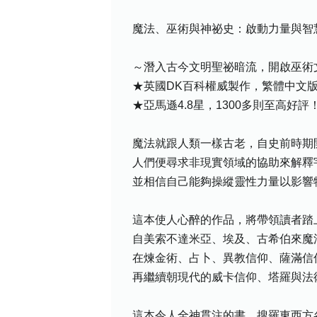
魔法、巫術與神祕史：啟動力量與智
～潛入古今文明聖祕暗流，開啟巫術
★英國DK百科權威製作，繁體中文
★亞馬遜4.8星，1300多則至高好評
魔法就跟人類一樣古老，自史前時期
人們便尋求非現實領域的協助來解釋
並相信自己能夠操縱靈性力量以影響
這本使人心醉的作品，將帶領讀者踏
自美索不達米亞、埃及、古希伯來魔
在煉金術、占卜、異教信仰、薩滿信
再繼續朝現代的威卡信仰、塔羅與法
這本令人全神貫注的書，搜羅東西方