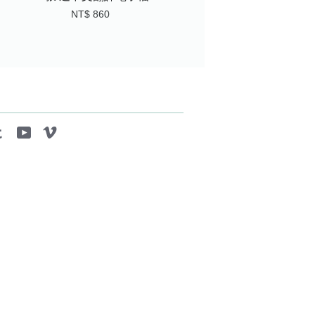
NT$ 860
tagram
Tumblr
YouTube
Vimeo