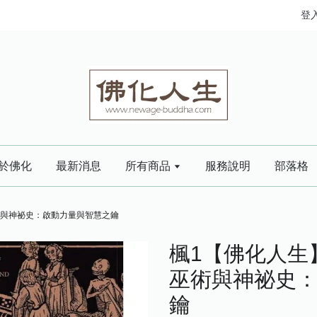
登
於佛化
最新消息
所有商品
服務說明
部落格
術與神祕史：啟動力量與智慧之鑰
楓1【佛化人生
巫術與神祕史
鑰