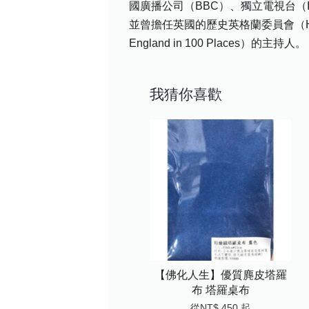
國廣播公司（BBC）、獨立電視台（IT
並曾擔任英國的歷史英格蘭委員會（Histor
England in 100 Places）的主持人。
我猜你喜歡
【佛化人生】優質麂皮塔羅
布 塔羅桌布
從
NT$ 450
起