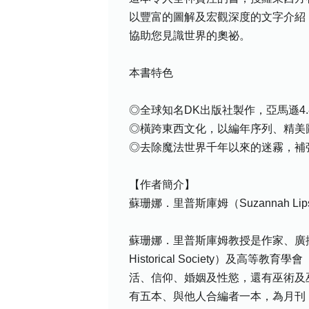
以豐富的圖解及宏觀深度的文字介紹
協助您見識世界的奧祕。
本書特色
◎全球知名DK出版社製作，亞馬遜4.
◎橫跨東西文化，以編年序列、精美
◎去除魔法世界千年以來的迷霧，補
【作者簡介】
蘇珊娜．里普斯庫姆（Suzannah Lip
蘇珊娜．里普斯庫姆教授是作家、廣播
Historical Society）及高等教
活、信仰、婚姻及性慾，還有巫術及
有五本、與他人合編者一本，為月刊《今