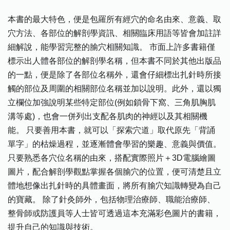
本書的最大特色，便是包羅所有經穴的命名由來、意義、取
穴方法、各部位的解剖學資訊、相關臨床用語等皆會加註詳
細解說，能學習完整的腧穴相關知識。 市面上許多書籍僅
標示出人體各部位的解剖學名稱，但本書不同於其他出版品
的一點，便是除了各部位名稱外，還會仔細標出扎針時所接
觸的部位及周圍的相關部位名稱並加以說明。此外，還以獨
立欄位加強說明某些特定部位(例如鎖骨下窩、三角肌胸肌
溝等處)，也會一併列出支配各肌肉的神經以及其相關機
能。 只要善用本書，就可以「探索穴道」取代原先「背誦
單字」的枯燥過程，並逐漸體會學習的樂趣、意義與價值。
只要熟悉各穴位名稱的由來，搭配實際照片＋3D電腦繪圖
圖片，配合解剖學觀點掌握各個腧穴的位置，便可清楚且立
體地想像出扎針時的具體畫面，將所有腧穴知識轉變為自己
的寶藏。 除了針灸師外，包括物理治療師、職能治療師、
整骨師或防護員等人士皆可透過這本充滿彩色圖片的書籍，
提升自己的知識與技術。