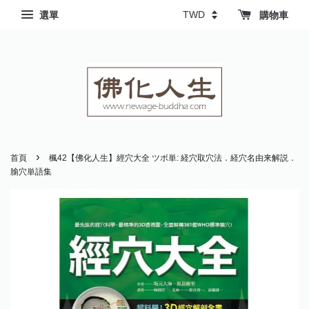
選單
購物車
›
首頁
楓42【佛化人生】經穴大全 ツボ単: 経穴取穴法．経穴名由来解説．
腧穴単語集