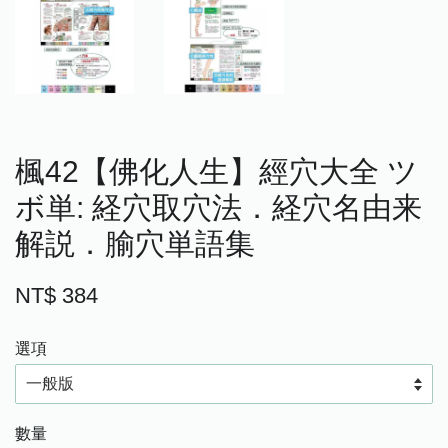
楓42【佛化人生】經穴大全 ツ
ボ単: 経穴取穴法．経穴名由来
解説．腧穴単語集
NT$ 384
選項
數量