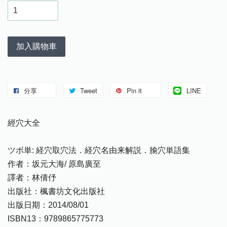
加入購物車
分享
Tweet
Pin it
LINE
經穴大全
ツボ単: 経穴取穴法．経穴名由来解説．腧穴単語集
作者：坂元大海/ 原島廣至
譯者：林倩伃
出版社：楓書坊文化出版社
出版日期：2014/08/01
ISBN13：9789865775773