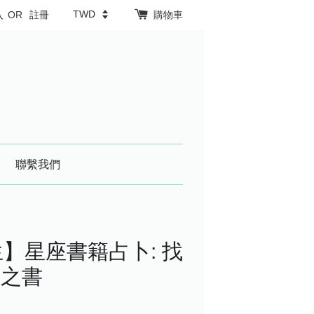
入
OR
註冊
購物車
聯繫我們
】星座書籍占卜: 找
運之書