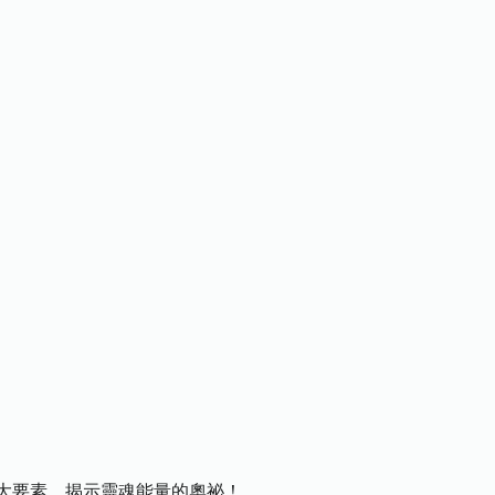
大要素，揭示靈魂能量的奧祕！