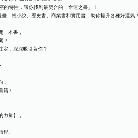
星座的特性，讓你找到最契合的「命運之書」！
、漫畫、輕小說、歷史書、商業書和實用書，助你提升各種好運氣
開一本書，
案？
注定，深深吸引著你？
✦
向，
書籍！
的力量】，
旅程。