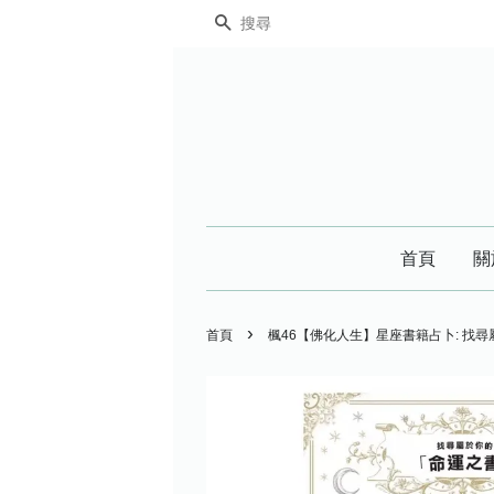
搜尋
首頁
關
›
首頁
楓46【佛化人生】星座書籍占卜: 找