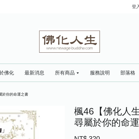
登
於佛化
最新消息
所有商品
服務說明
部落格
尋屬於你的命運之書
楓46【佛化人生
尋屬於你的命
NT$ 320