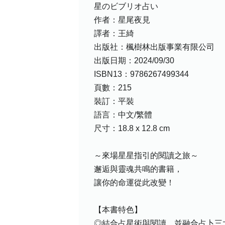
星のビブリオ占い
作者：星尾夜見
譯者：王綺
出版社：楓樹林出版事業有限公司
出版日期：2024/09/30
ISBN13：9786267499344
頁數：215
裝訂：平裝
語言：中文/繁體
尺寸：18.8 x 12.8 cm
～來場星星指引的閱讀之旅～
邂逅與靈魂共鳴的書籍，
讓你的命運從此改變！
【本書特色】
◎結合占星術與閱讀，並融合占卜三