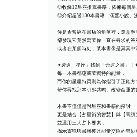
◎收錄12星座推薦書籍，依據每個
◎介紹超過130本書籍，涵蓋小說
你是否曾經在書店的角落裡，隨意翻
卻發現它竟然寫著你一直在尋求的答
或者在某個時刻，某本書像是冥冥中
✦透過「星座」找到「命運之書」！
每一本書都蘊藏著獨特的能量，
而你的星座特質則為你指引了正確方
帶你尋找那本引起共鳴、改變命運的
本書不僅僅是對星座和書籍的探討，
更是結合【占星術的智慧】與【閱讀
並運用三大占卜要素，
揭示靈魂與書籍彼此能量交匯的奇妙