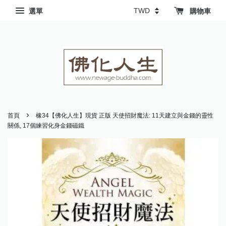
選單
購物車
›
首頁
橡34【佛化人生】現貨 正版 天使招財魔法: 11天建立與金錢的靈性
關係, 17個練習化身金錢磁鐵