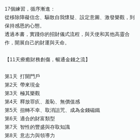
17個練習，循序漸進：
從移除障礙信念、驅散自我懷疑、設定意圖、激發樂觀，到
保持感恩的心態。
透過本書，實踐你的招財儀式流程，與天使和其他高靈合
作，開展自己的財運與天命。
【11天療癒財務創傷，暢通金錢之流】
第1天 打開門戶
第2天 帶來現金
第3天 極其樂觀
第4天 釋放罪疚、羞恥、無價值感
第5天 扭轉不幸、取消詛咒、成為金錢磁鐵
第6天 適合的財富類型
第7天 智性的豐盛與存取知識
第8天 意志力與領導力