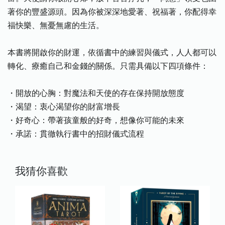
著你的豐盛源頭。因為你被深深地愛著、祝福著，你配得幸
福快樂、無憂無慮的生活。
本書將開啟你的財運，依循書中的練習與儀式，人人都可以
轉化、療癒自己和金錢的關係。只需具備以下四項條件：
・開放的心胸：對魔法和天使的存在保持開放態度
・渴望：衷心渴望你的財富增長
・好奇心：帶著孩童般的好奇，想像你可能的未來
・承諾：貫徹執行書中的招財儀式流程
我猜你喜歡